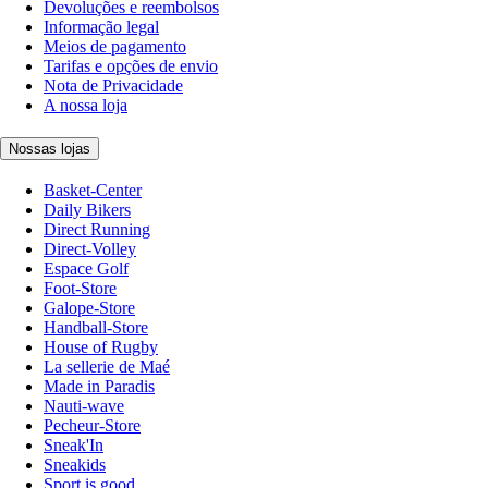
Devoluções e reembolsos
Informação legal
Meios de pagamento
Tarifas e opções de envio
Nota de Privacidade
A nossa loja
Nossas lojas
Basket-Center
Daily Bikers
Direct Running
Direct-Volley
Espace Golf
Foot-Store
Galope-Store
Handball-Store
House of Rugby
La sellerie de Maé
Made in Paradis
Nauti-wave
Pecheur-Store
Sneak'In
Sneakids
Sport is good