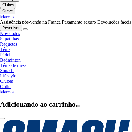
Clubes
Outlet
Marcas
Assistência pós-venda na França
Pagamento seguro
Devoluções fáceis
Pesquisar
Novidades
Sapatilhas
Raquetes
Ténis
Pádel
Badminton
Ténis de mesa
Squash
Lifestyle
Clubes
Outlet
Marcas
Adicionando ao carrinho...