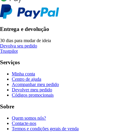
Entrega e devolução
30 dias para mudar de ideia
Devolva seu pedido
Trustpilot
Serviços
Minha conta
Centro de ajuda
Acompanhar meu pedido
Devolver meu pedido
Códigos promocionais
Sobre
Quem somos nós?
Contacte-nos
Termos e condições gerais de venda