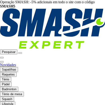
Operação SMASH: -5% adicionais em todo o site com o código
SMASH5
Pesquisar
Novidades
Sapatilhas
Raquetes
Ténis
Pádel
Badminton
Ténis de mesa
Squash
Lifestyle