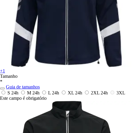
+1
Tamanho
*
Guia de tamanhos
S
24h
M
24h
L
24h
XL
24h
2XL
24h
3XL
Este campo é obrigatório