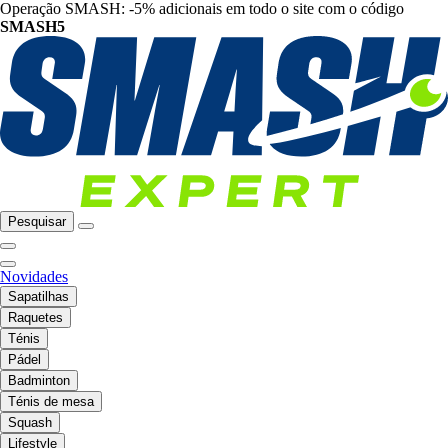
Operação SMASH: -5% adicionais em todo o site com o código
SMASH5
Pesquisar
Novidades
Sapatilhas
Raquetes
Ténis
Pádel
Badminton
Ténis de mesa
Squash
Lifestyle