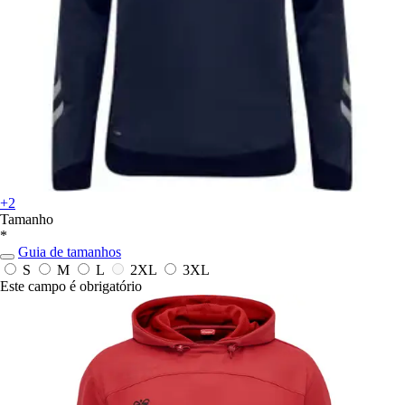
+2
Tamanho
*
Guia de tamanhos
S
M
L
2XL
3XL
Este campo é obrigatório