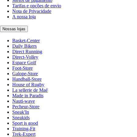
Meios de pagamento
Tarifas e opções de envio
Nota de Privacidade
A nossa loja
Nossas lojas
Basket-Center
Daily Bikers
Direct Running
Direct-Volley
Espace Golf
Foot-Store
Galope-Store
Handball-Store
House of Rugby
La sellerie de Maé
Made in Paradis
Nauti-wave
Pecheur-Store
Sneak'In
Sneakids
Sport is good
Training-Fit
Trek-Expert