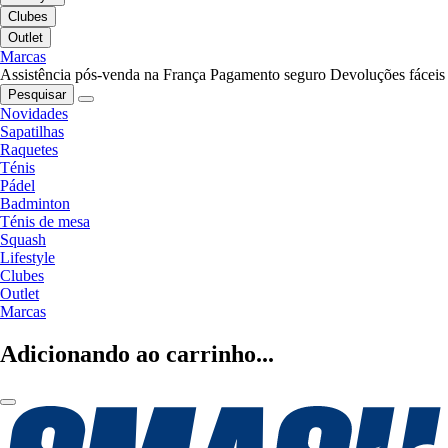
Clubes
Outlet
Marcas
Assistência pós-venda na França
Pagamento seguro
Devoluções fáceis
Pesquisar
Novidades
Sapatilhas
Raquetes
Ténis
Pádel
Badminton
Ténis de mesa
Squash
Lifestyle
Clubes
Outlet
Marcas
Adicionando ao carrinho...