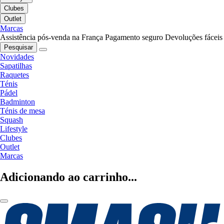
Clubes
Outlet
Marcas
Assistência pós-venda na França
Pagamento seguro
Devoluções fáceis
Pesquisar
Novidades
Sapatilhas
Raquetes
Ténis
Pádel
Badminton
Ténis de mesa
Squash
Lifestyle
Clubes
Outlet
Marcas
Adicionando ao carrinho...