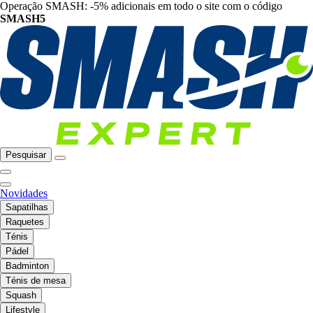
Operação SMASH: -5% adicionais em todo o site com o código
SMASH5
Pesquisar
Novidades
Sapatilhas
Raquetes
Ténis
Pádel
Badminton
Ténis de mesa
Squash
Lifestyle