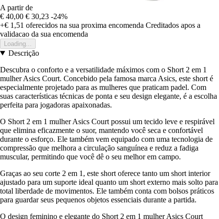
A partir de
€ 40,00
€ 30,23
-24%
+€ 1,51
oferecidos na sua proxima encomenda
Creditados apos a
validacao da sua encomenda
Loading...
Descrição
Descubra o conforto e a versatilidade máximos com o Short 2 em 1
mulher Asics Court. Concebido pela famosa marca Asics, este short é
especialmente projetado para as mulheres que praticam padel. Com
suas características técnicas de ponta e seu design elegante, é a escolha
perfeita para jogadoras apaixonadas.
O Short 2 em 1 mulher Asics Court possui um tecido leve e respirável
que elimina eficazmente o suor, mantendo você seca e confortável
durante o esforço. Ele também vem equipado com uma tecnologia de
compressão que melhora a circulação sanguínea e reduz a fadiga
muscular, permitindo que você dê o seu melhor em campo.
Graças ao seu corte 2 em 1, este short oferece tanto um short interior
ajustado para um suporte ideal quanto um short externo mais solto para
total liberdade de movimentos. Ele também conta com bolsos práticos
para guardar seus pequenos objetos essenciais durante a partida.
O design feminino e elegante do Short 2 em 1 mulher Asics Court