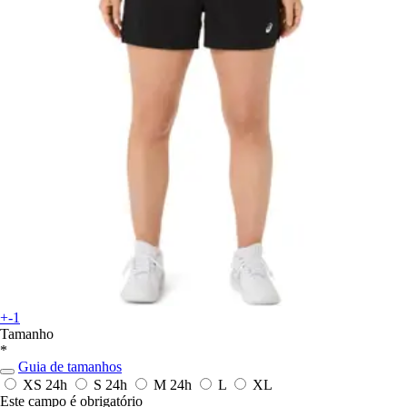
+-1
Tamanho
*
Guia de tamanhos
XS
24h
S
24h
M
24h
L
XL
Este campo é obrigatório