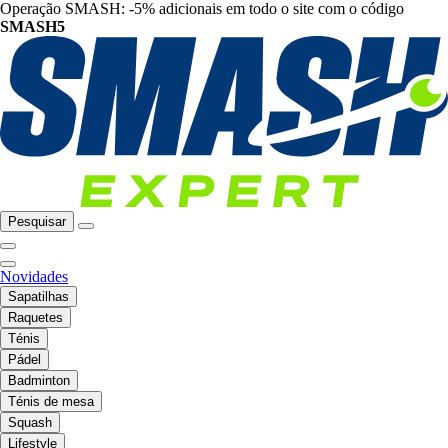
Operação SMASH: -5% adicionais em todo o site com o código
SMASH5
Pesquisar
Novidades
Sapatilhas
Raquetes
Ténis
Pádel
Badminton
Ténis de mesa
Squash
Lifestyle