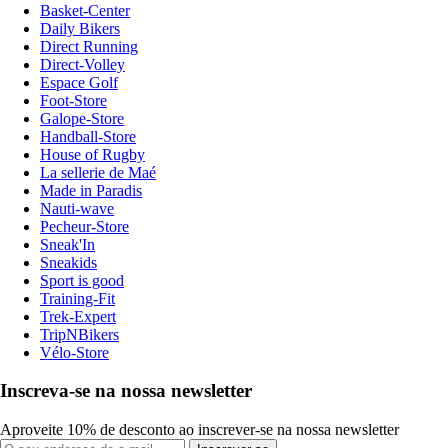
Basket-Center
Daily Bikers
Direct Running
Direct-Volley
Espace Golf
Foot-Store
Galope-Store
Handball-Store
House of Rugby
La sellerie de Maé
Made in Paradis
Nauti-wave
Pecheur-Store
Sneak'In
Sneakids
Sport is good
Training-Fit
Trek-Expert
TripNBikers
Vélo-Store
Inscreva-se na nossa newsletter
Aproveite 10% de desconto ao inscrever-se na nossa newsletter