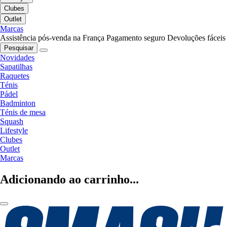
Clubes
Outlet
Marcas
Assistência pós-venda na França
Pagamento seguro
Devoluções fáceis
Pesquisar
Novidades
Sapatilhas
Raquetes
Ténis
Pádel
Badminton
Ténis de mesa
Squash
Lifestyle
Clubes
Outlet
Marcas
Adicionando ao carrinho...