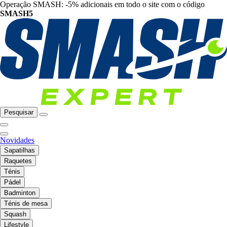
Operação SMASH: -5% adicionais em todo o site com o código
SMASH5
Pesquisar
Novidades
Sapatilhas
Raquetes
Ténis
Pádel
Badminton
Ténis de mesa
Squash
Lifestyle