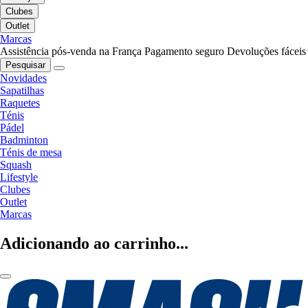
Clubes
Outlet
Marcas
Assistência pós-venda na França
Pagamento seguro
Devoluções fáceis
Pesquisar
Novidades
Sapatilhas
Raquetes
Ténis
Pádel
Badminton
Ténis de mesa
Squash
Lifestyle
Clubes
Outlet
Marcas
Adicionando ao carrinho...