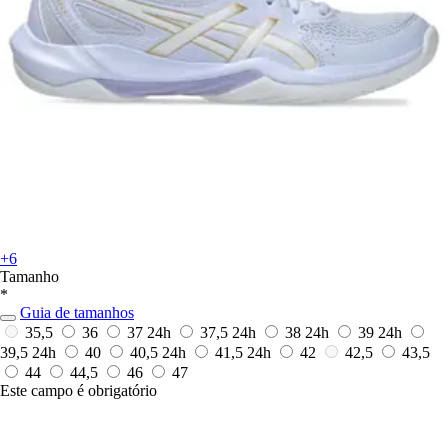
+6
Tamanho
*
Guia de tamanhos
35,5
36
37
24h
37,5
24h
38
24h
39
24h
39,5
24h
40
40,5
24h
41,5
24h
42
42,5
43,5
44
44,5
46
47
Este campo é obrigatório