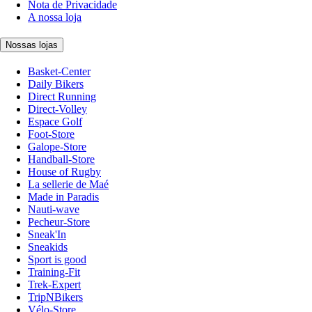
Nota de Privacidade
A nossa loja
Nossas lojas
Basket-Center
Daily Bikers
Direct Running
Direct-Volley
Espace Golf
Foot-Store
Galope-Store
Handball-Store
House of Rugby
La sellerie de Maé
Made in Paradis
Nauti-wave
Pecheur-Store
Sneak'In
Sneakids
Sport is good
Training-Fit
Trek-Expert
TripNBikers
Vélo-Store