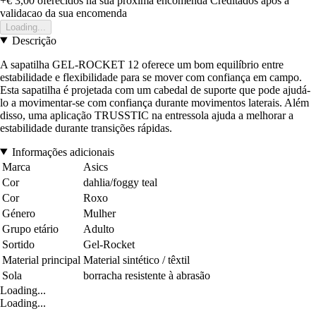
+€ 3,00
oferecidos na sua proxima encomenda
Creditados apos a
validacao da sua encomenda
Loading...
Descrição
A sapatilha GEL-ROCKET 12 oferece um bom equilíbrio entre
estabilidade e flexibilidade para se mover com confiança em campo.
Esta sapatilha é projetada com um cabedal de suporte que pode ajudá-
lo a movimentar-se com confiança durante movimentos laterais. Além
disso, uma aplicação TRUSSTIC na entressola ajuda a melhorar a
estabilidade durante transições rápidas.
Informações adicionais
Marca
Asics
Cor
dahlia/foggy teal
Cor
Roxo
Género
Mulher
Grupo etário
Adulto
Sortido
Gel-Rocket
Material principal
Material sintético / têxtil
Sola
borracha resistente à abrasão
Loading...
Loading...