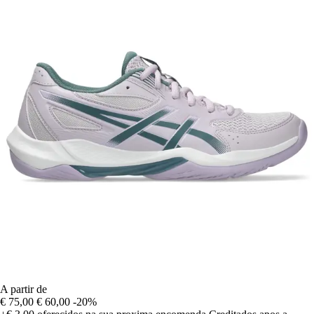
A partir de
€ 75,00
€ 60,00
-20%