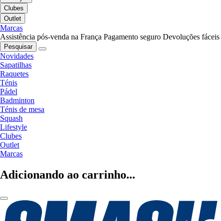
Clubes
Outlet
Marcas
Assistência pós-venda na França
Pagamento seguro
Devoluções fáceis
Pesquisar
Novidades
Sapatilhas
Raquetes
Ténis
Pádel
Badminton
Ténis de mesa
Squash
Lifestyle
Clubes
Outlet
Marcas
Adicionando ao carrinho...