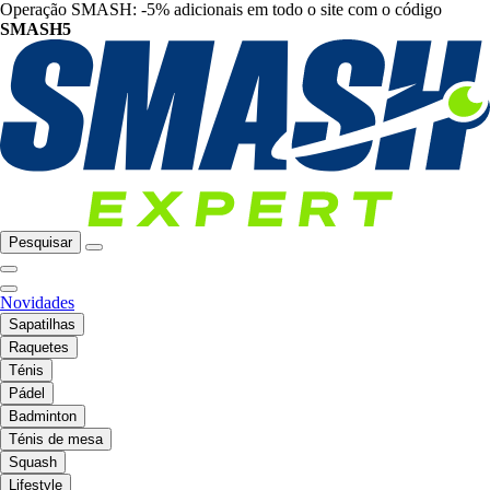
Operação SMASH: -5% adicionais em todo o site com o código
SMASH5
Pesquisar
Novidades
Sapatilhas
Raquetes
Ténis
Pádel
Badminton
Ténis de mesa
Squash
Lifestyle