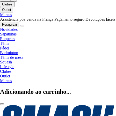
Clubes
Outlet
Marcas
Assistência pós-venda na França
Pagamento seguro
Devoluções fáceis
Pesquisar
Novidades
Sapatilhas
Raquetes
Ténis
Pádel
Badminton
Ténis de mesa
Squash
Lifestyle
Clubes
Outlet
Marcas
Adicionando ao carrinho...