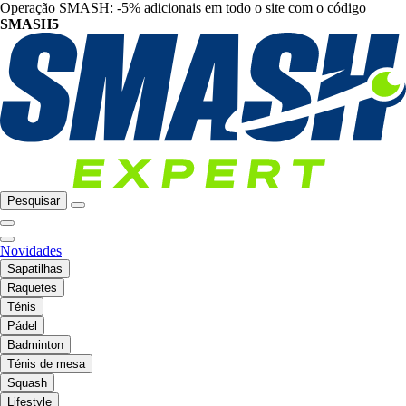
Operação SMASH: -5% adicionais em todo o site com o código
SMASH5
Pesquisar
Novidades
Sapatilhas
Raquetes
Ténis
Pádel
Badminton
Ténis de mesa
Squash
Lifestyle