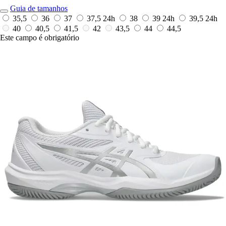
Guia de tamanhos
35,5
36
37
37,5
24h
38
39
24h
39,5
24h
40
40,5
41,5
42
43,5
44
44,5
Este campo é obrigatório