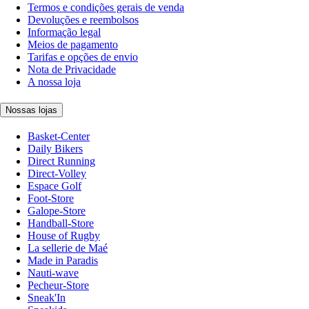
Termos e condições gerais de venda
Devoluções e reembolsos
Informação legal
Meios de pagamento
Tarifas e opções de envio
Nota de Privacidade
A nossa loja
Nossas lojas
Basket-Center
Daily Bikers
Direct Running
Direct-Volley
Espace Golf
Foot-Store
Galope-Store
Handball-Store
House of Rugby
La sellerie de Maé
Made in Paradis
Nauti-wave
Pecheur-Store
Sneak'In