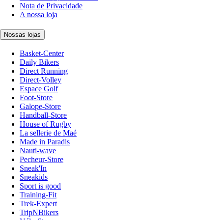
Nota de Privacidade
A nossa loja
Nossas lojas
Basket-Center
Daily Bikers
Direct Running
Direct-Volley
Espace Golf
Foot-Store
Galope-Store
Handball-Store
House of Rugby
La sellerie de Maé
Made in Paradis
Nauti-wave
Pecheur-Store
Sneak'In
Sneakids
Sport is good
Training-Fit
Trek-Expert
TripNBikers