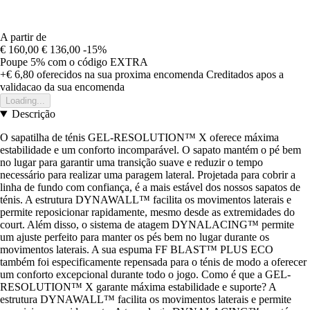
A partir de
€ 160,00
€ 136,00
-15%
Poupe 5%
com o código
EXTRA
+€ 6,80
oferecidos na sua proxima encomenda
Creditados apos a
validacao da sua encomenda
Loading...
Descrição
O sapatilha de ténis GEL-RESOLUTION™ X oferece máxima
estabilidade e um conforto incomparável. O sapato mantém o pé bem
no lugar para garantir uma transição suave e reduzir o tempo
necessário para realizar uma paragem lateral. Projetada para cobrir a
linha de fundo com confiança, é a mais estável dos nossos sapatos de
ténis. A estrutura DYNAWALL™ facilita os movimentos laterais e
permite reposicionar rapidamente, mesmo desde as extremidades do
court. Além disso, o sistema de atagem DYNALACING™ permite
um ajuste perfeito para manter os pés bem no lugar durante os
movimentos laterais. A sua espuma FF BLAST™ PLUS ECO
também foi especificamente repensada para o ténis de modo a oferecer
um conforto excepcional durante todo o jogo. Como é que a GEL-
RESOLUTION™ X garante máxima estabilidade e suporte? A
estrutura DYNAWALL™ facilita os movimentos laterais e permite