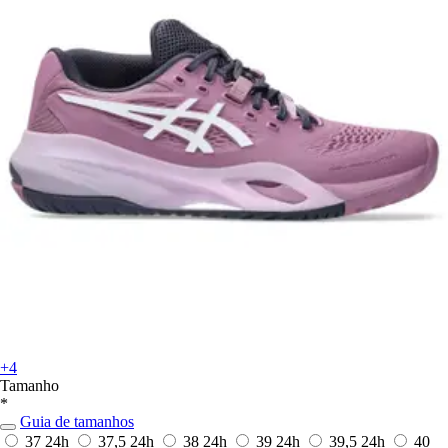
+4
Tamanho
*
Guia de tamanhos
37
24h
37,5
24h
38
24h
39
24h
39,5
24h
40