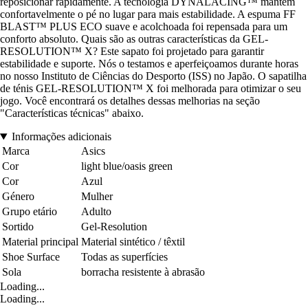
reposicionar rapidamente. A tecnologia DYNALACING™ mantém
confortavelmente o pé no lugar para mais estabilidade. A espuma FF
BLAST™ PLUS ECO suave e acolchoada foi repensada para um
conforto absoluto. Quais são as outras características da GEL-
RESOLUTION™ X? Este sapato foi projetado para garantir
estabilidade e suporte. Nós o testamos e aperfeiçoamos durante horas
no nosso Instituto de Ciências do Desporto (ISS) no Japão. O sapatilha
de ténis GEL-RESOLUTION™ X foi melhorada para otimizar o seu
jogo. Você encontrará os detalhes dessas melhorias na seção
"Características técnicas" abaixo.
Informações adicionais
Marca
Asics
Cor
light blue/oasis green
Cor
Azul
Género
Mulher
Grupo etário
Adulto
Sortido
Gel-Resolution
Material principal
Material sintético / têxtil
Shoe Surface
Todas as superfícies
Sola
borracha resistente à abrasão
Loading...
Loading...