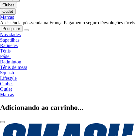
Clubes
Outlet
Marcas
Assistência pós-venda na França
Pagamento seguro
Devoluções fáceis
Pesquisar
Novidades
Sapatilhas
Raquetes
Ténis
Pádel
Badminton
Ténis de mesa
Squash
Lifestyle
Clubes
Outlet
Marcas
Adicionando ao carrinho...