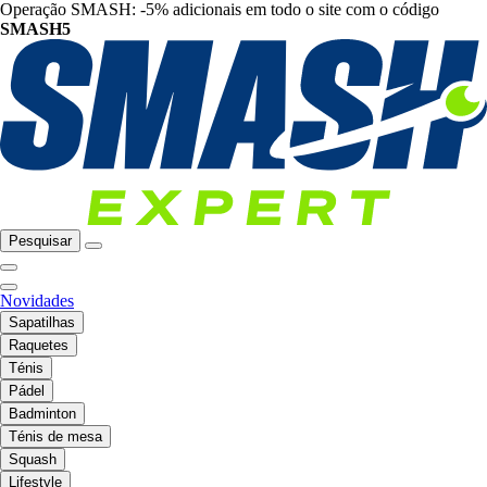
Operação SMASH: -5% adicionais em todo o site com o código
SMASH5
Pesquisar
Novidades
Sapatilhas
Raquetes
Ténis
Pádel
Badminton
Ténis de mesa
Squash
Lifestyle