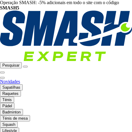
Operação SMASH: -5% adicionais em todo o site com o código
SMASH5
Pesquisar
Novidades
Sapatilhas
Raquetes
Ténis
Pádel
Badminton
Ténis de mesa
Squash
Lifestyle