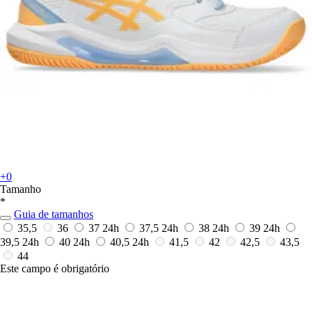
+0
Tamanho
*
Guia de tamanhos
35,5
36
37
24h
37,5
24h
38
24h
39
24h
39,5
24h
40
24h
40,5
24h
41,5
42
42,5
43,5
44
Este campo é obrigatório