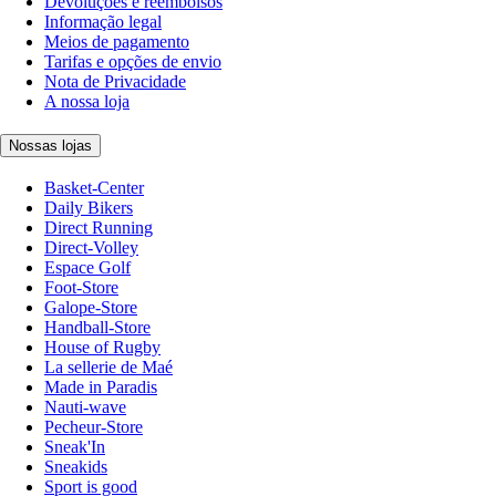
Devoluções e reembolsos
Informação legal
Meios de pagamento
Tarifas e opções de envio
Nota de Privacidade
A nossa loja
Nossas lojas
Basket-Center
Daily Bikers
Direct Running
Direct-Volley
Espace Golf
Foot-Store
Galope-Store
Handball-Store
House of Rugby
La sellerie de Maé
Made in Paradis
Nauti-wave
Pecheur-Store
Sneak'In
Sneakids
Sport is good