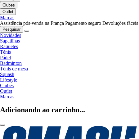
Clubes
Outlet
Marcas
Assistência pós-venda na França
Pagamento seguro
Devoluções fáceis
Pesquisar
Novidades
Sapatilhas
Raquetes
Ténis
Pádel
Badminton
Ténis de mesa
Squash
Lifestyle
Clubes
Outlet
Marcas
Adicionando ao carrinho...