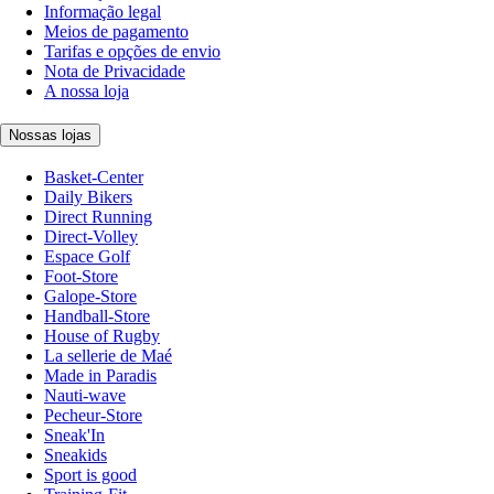
Informação legal
Meios de pagamento
Tarifas e opções de envio
Nota de Privacidade
A nossa loja
Nossas lojas
Basket-Center
Daily Bikers
Direct Running
Direct-Volley
Espace Golf
Foot-Store
Galope-Store
Handball-Store
House of Rugby
La sellerie de Maé
Made in Paradis
Nauti-wave
Pecheur-Store
Sneak'In
Sneakids
Sport is good