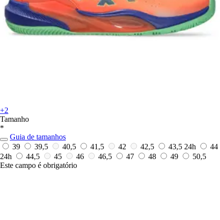
+2
Tamanho
*
Guia de tamanhos
39
39,5
40,5
41,5
42
42,5
43,5
24h
44
24h
44,5
45
46
46,5
47
48
49
50,5
Este campo é obrigatório