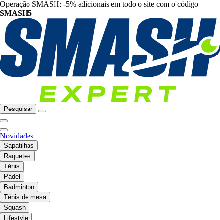
Operação SMASH: -5% adicionais em todo o site com o código
SMASH5
Pesquisar
Novidades
Sapatilhas
Raquetes
Ténis
Pádel
Badminton
Ténis de mesa
Squash
Lifestyle