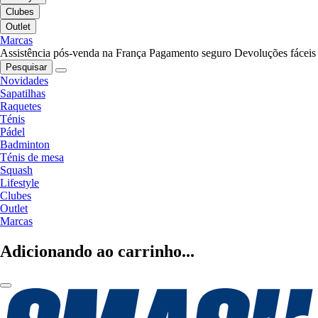
Clubes
Outlet
Marcas
Assistência pós-venda na França
Pagamento seguro
Devoluções fáceis
Pesquisar
Novidades
Sapatilhas
Raquetes
Ténis
Pádel
Badminton
Ténis de mesa
Squash
Lifestyle
Clubes
Outlet
Marcas
Adicionando ao carrinho...