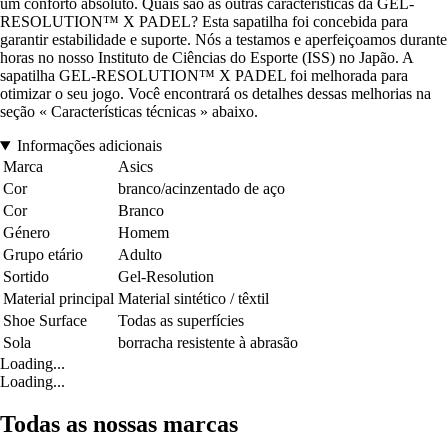
um conforto absoluto. Quais são as outras características da GEL-
RESOLUTION™ X PADEL? Esta sapatilha foi concebida para
garantir estabilidade e suporte. Nós a testamos e aperfeiçoamos durante
horas no nosso Instituto de Ciências do Esporte (ISS) no Japão. A
sapatilha GEL-RESOLUTION™ X PADEL foi melhorada para
otimizar o seu jogo. Você encontrará os detalhes dessas melhorias na
seção « Características técnicas » abaixo.
Informações adicionais
Marca
Asics
Cor
branco/acinzentado de aço
Cor
Branco
Género
Homem
Grupo etário
Adulto
Sortido
Gel-Resolution
Material principal
Material sintético / têxtil
Shoe Surface
Todas as superfícies
Sola
borracha resistente à abrasão
Loading...
Loading...
Todas as nossas marcas