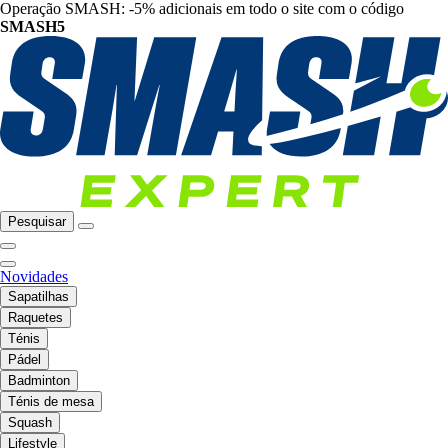
Operação SMASH: -5% adicionais em todo o site com o código
SMASH5
Pesquisar
Novidades
Sapatilhas
Raquetes
Ténis
Pádel
Badminton
Ténis de mesa
Squash
Lifestyle