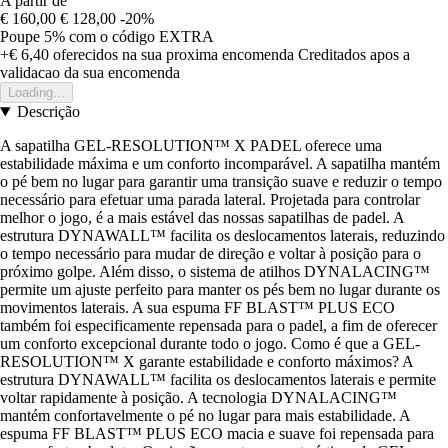
A partir de
€ 160,00
€ 128,00
-20%
Poupe 5%
com o código
EXTRA
+€ 6,40
oferecidos na sua proxima encomenda
Creditados apos a
validacao da sua encomenda
Loading...
Descrição
A sapatilha GEL-RESOLUTION™ X PADEL oferece uma
estabilidade máxima e um conforto incomparável. A sapatilha mantém
o pé bem no lugar para garantir uma transição suave e reduzir o tempo
necessário para efetuar uma parada lateral. Projetada para controlar
melhor o jogo, é a mais estável das nossas sapatilhas de padel. A
estrutura DYNAWALL™ facilita os deslocamentos laterais, reduzindo
o tempo necessário para mudar de direção e voltar à posição para o
próximo golpe. Além disso, o sistema de atilhos DYNALACING™
permite um ajuste perfeito para manter os pés bem no lugar durante os
movimentos laterais. A sua espuma FF BLAST™ PLUS ECO
também foi especificamente repensada para o padel, a fim de oferecer
um conforto excepcional durante todo o jogo. Como é que a GEL-
RESOLUTION™ X garante estabilidade e conforto máximos? A
estrutura DYNAWALL™ facilita os deslocamentos laterais e permite
voltar rapidamente à posição. A tecnologia DYNALACING™
mantém confortavelmente o pé no lugar para mais estabilidade. A
espuma FF BLAST™ PLUS ECO macia e suave foi repensada para