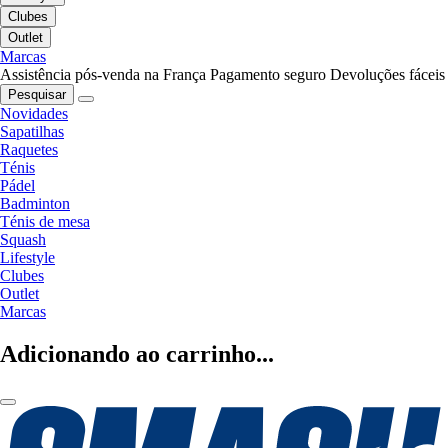
Clubes
Outlet
Marcas
Assistência pós-venda na França
Pagamento seguro
Devoluções fáceis
Pesquisar
Novidades
Sapatilhas
Raquetes
Ténis
Pádel
Badminton
Ténis de mesa
Squash
Lifestyle
Clubes
Outlet
Marcas
Adicionando ao carrinho...