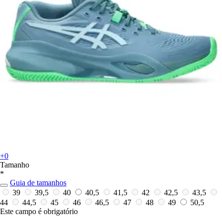
+0
Tamanho
*
Guia de tamanhos
39
39,5
40
40,5
41,5
42
42,5
43,5
44
44,5
45
46
46,5
47
48
49
50,5
Este campo é obrigatório