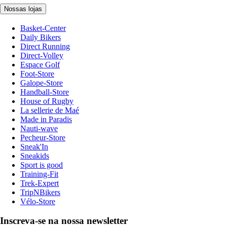
Nossas lojas
Basket-Center
Daily Bikers
Direct Running
Direct-Volley
Espace Golf
Foot-Store
Galope-Store
Handball-Store
House of Rugby
La sellerie de Maé
Made in Paradis
Nauti-wave
Pecheur-Store
Sneak'In
Sneakids
Sport is good
Training-Fit
Trek-Expert
TripNBikers
Vélo-Store
Inscreva-se na nossa newsletter