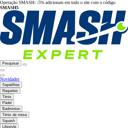
Operação SMASH: -5% adicionais em todo o site com o código
SMASH5
Pesquisar
Novidades
Sapatilhas
Raquetes
Ténis
Pádel
Badminton
Ténis de mesa
Squash
Lifestyle