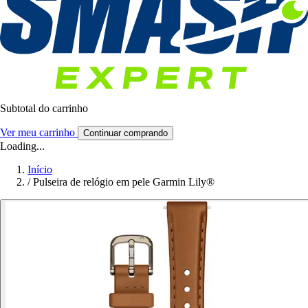
Subtotal do carrinho
Ver meu carrinho
Continuar comprando
Loading...
Início
/
Pulseira de relógio em pele Garmin Lily®