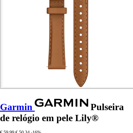
Garmin
Pulseira
de relógio em pele Lily®
€ 59,99
€ 50,34
-16%