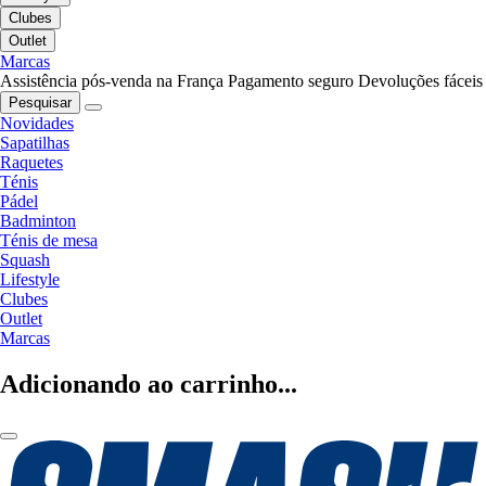
Clubes
Outlet
Marcas
Assistência pós-venda na França
Pagamento seguro
Devoluções fáceis
Pesquisar
Novidades
Sapatilhas
Raquetes
Ténis
Pádel
Badminton
Ténis de mesa
Squash
Lifestyle
Clubes
Outlet
Marcas
Adicionando ao carrinho...