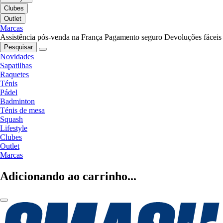
Clubes
Outlet
Marcas
Assistência pós-venda na França
Pagamento seguro
Devoluções fáceis
Pesquisar
Novidades
Sapatilhas
Raquetes
Ténis
Pádel
Badminton
Ténis de mesa
Squash
Lifestyle
Clubes
Outlet
Marcas
Adicionando ao carrinho...