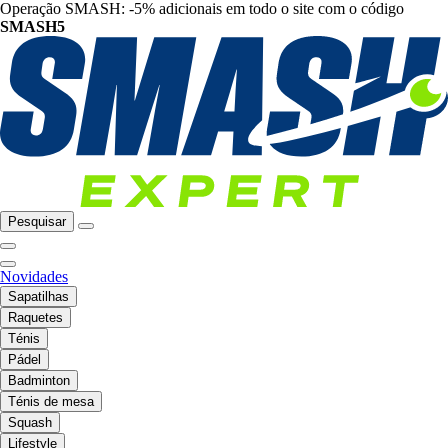
Operação SMASH: -5% adicionais em todo o site com o código
SMASH5
Pesquisar
Novidades
Sapatilhas
Raquetes
Ténis
Pádel
Badminton
Ténis de mesa
Squash
Lifestyle