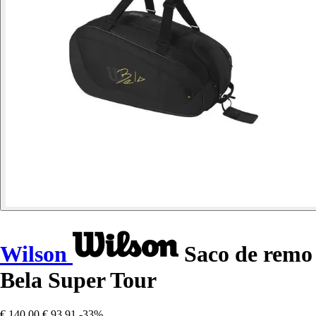
Wilson
Saco de remo
Bela Super Tour
€ 140,00
€ 93,91
-33%