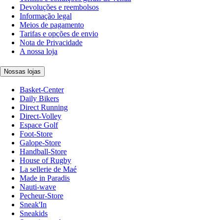
Devoluções e reembolsos
Informação legal
Meios de pagamento
Tarifas e opções de envio
Nota de Privacidade
A nossa loja
Nossas lojas
Basket-Center
Daily Bikers
Direct Running
Direct-Volley
Espace Golf
Foot-Store
Galope-Store
Handball-Store
House of Rugby
La sellerie de Maé
Made in Paradis
Nauti-wave
Pecheur-Store
Sneak'In
Sneakids