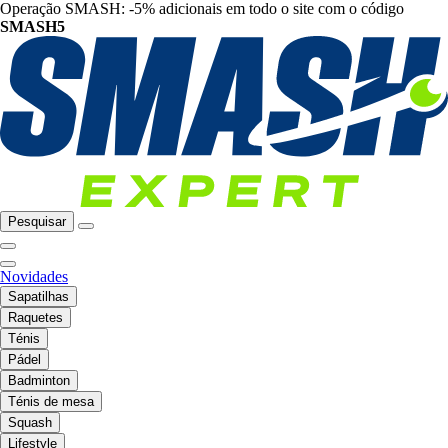
Operação SMASH: -5% adicionais em todo o site com o código
SMASH5
Pesquisar
Novidades
Sapatilhas
Raquetes
Ténis
Pádel
Badminton
Ténis de mesa
Squash
Lifestyle