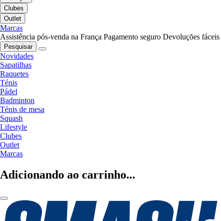
Clubes
Outlet
Marcas
Assistência pós-venda na França
Pagamento seguro
Devoluções fáceis
Pesquisar
Novidades
Sapatilhas
Raquetes
Ténis
Pádel
Badminton
Ténis de mesa
Squash
Lifestyle
Clubes
Outlet
Marcas
Adicionando ao carrinho...