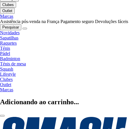
Clubes
Outlet
Marcas
Assistência pós-venda na França
Pagamento seguro
Devoluções fáceis
Pesquisar
Novidades
Sapatilhas
Raquetes
Ténis
Pádel
Badminton
Ténis de mesa
Squash
Lifestyle
Clubes
Outlet
Marcas
Adicionando ao carrinho...