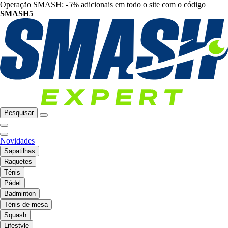
Operação SMASH: -5% adicionais em todo o site com o código
SMASH5
Pesquisar
Novidades
Sapatilhas
Raquetes
Ténis
Pádel
Badminton
Ténis de mesa
Squash
Lifestyle