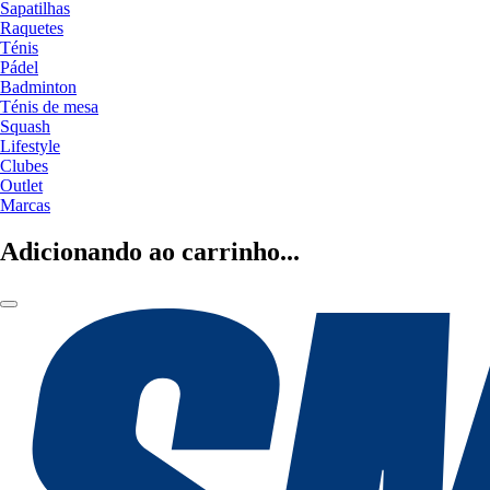
Sapatilhas
Raquetes
Ténis
Pádel
Badminton
Ténis de mesa
Squash
Lifestyle
Clubes
Outlet
Marcas
Adicionando ao carrinho...