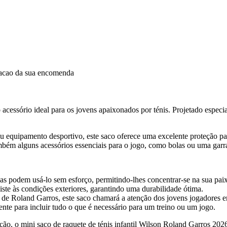
dacao da sua encomenda
acessório ideal para os jovens apaixonados por ténis. Projetado especia
u equipamento desportivo, este saco oferece uma excelente proteção pa
ambém alguns acessórios essenciais para o jogo, como bolas ou uma garr
s podem usá-lo sem esforço, permitindo-lhes concentrar-se na sua paix
iste às condições exteriores, garantindo uma durabilidade ótima.
o de Roland Garros, este saco chamará a atenção dos jovens jogadores
nte para incluir tudo o que é necessário para um treino ou um jogo.
ão, o mini saco de raquete de ténis infantil Wilson Roland Garros 2026 