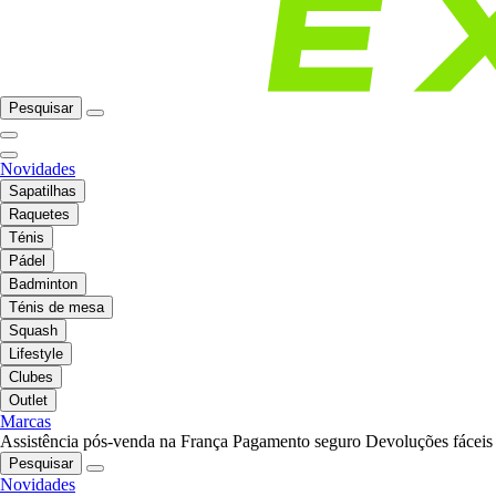
Pesquisar
Novidades
Sapatilhas
Raquetes
Ténis
Pádel
Badminton
Ténis de mesa
Squash
Lifestyle
Clubes
Outlet
Marcas
Assistência pós-venda na França
Pagamento seguro
Devoluções fáceis
Pesquisar
Novidades