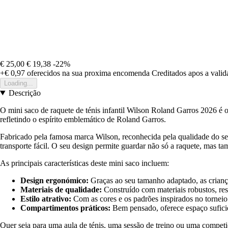
€ 25,00
€ 19,38
-22%
+€ 0,97
oferecidos na sua proxima encomenda
Creditados apos a vali
Loading...
Descrição
O mini saco de raquete de ténis infantil Wilson Roland Garros 2026 é o 
refletindo o espírito emblemático de Roland Garros.
Fabricado pela famosa marca Wilson, reconhecida pela qualidade do se
transporte fácil. O seu design permite guardar não só a raquete, mas t
As principais características deste mini saco incluem:
Design ergonómico:
Graças ao seu tamanho adaptado, as criança
Materiais de qualidade:
Construído com materiais robustos, res
Estilo atrativo:
Com as cores e os padrões inspirados no tornei
Compartimentos práticos:
Bem pensado, oferece espaço suficie
Quer seja para uma aula de ténis, uma sessão de treino ou uma competiç