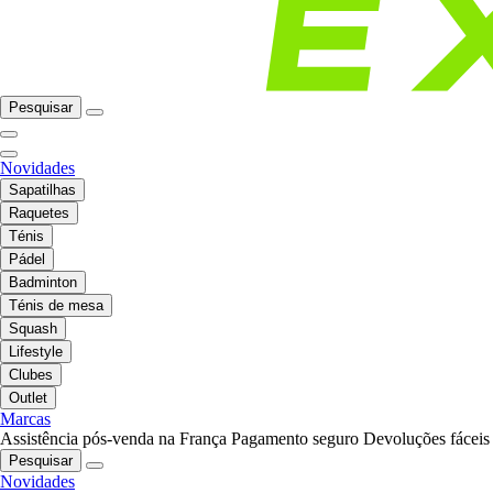
Pesquisar
Novidades
Sapatilhas
Raquetes
Ténis
Pádel
Badminton
Ténis de mesa
Squash
Lifestyle
Clubes
Outlet
Marcas
Assistência pós-venda na França
Pagamento seguro
Devoluções fáceis
Pesquisar
Novidades