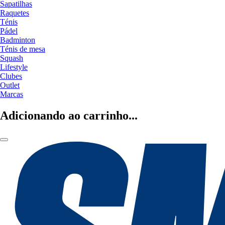
Sapatilhas
Raquetes
Ténis
Pádel
Badminton
Ténis de mesa
Squash
Lifestyle
Clubes
Outlet
Marcas
Adicionando ao carrinho...