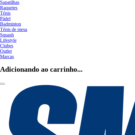
Sapatilhas
Raquetes
Ténis
Pádel
Badminton
Ténis de mesa
Squash
Lifestyle
Clubes
Outlet
Marcas
Adicionando ao carrinho...