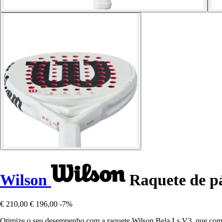
Wilson
Raquete de pá
€ 210,00
€ 196,00
-7%
Otimize o seu desempenho com a raquete Wilson Bela Ls V3, que combi