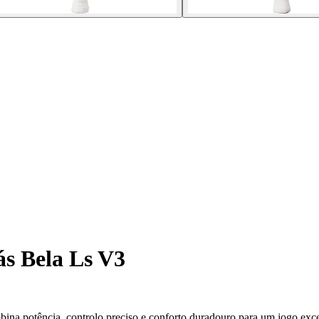
s Bela Ls V3
na potência, controlo preciso e conforto duradouro para um jogo exce