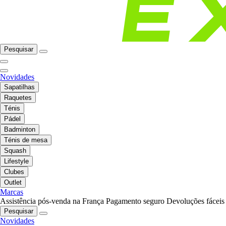
Pesquisar
Novidades
Sapatilhas
Raquetes
Ténis
Pádel
Badminton
Ténis de mesa
Squash
Lifestyle
Clubes
Outlet
Marcas
Assistência pós-venda na França
Pagamento seguro
Devoluções fáceis
Pesquisar
Novidades