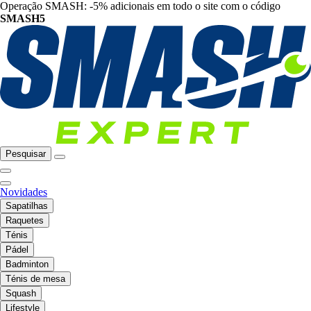
Operação SMASH: -5% adicionais em todo o site com o código
SMASH5
Pesquisar
Novidades
Sapatilhas
Raquetes
Ténis
Pádel
Badminton
Ténis de mesa
Squash
Lifestyle