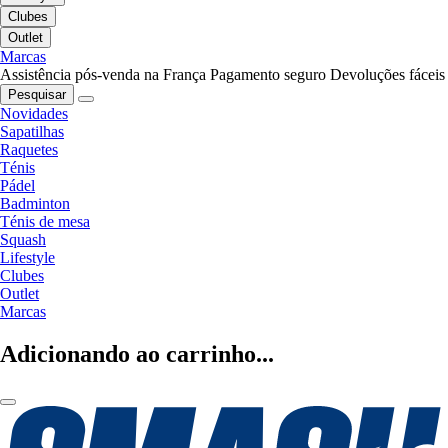
Clubes
Outlet
Marcas
Assistência pós-venda na França
Pagamento seguro
Devoluções fáceis
Pesquisar
Novidades
Sapatilhas
Raquetes
Ténis
Pádel
Badminton
Ténis de mesa
Squash
Lifestyle
Clubes
Outlet
Marcas
Adicionando ao carrinho...