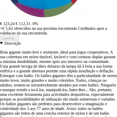
€ 123,24
€ 112,31
-9%
+€ 5,62
oferecidos na sua proxima encomenda
Creditados apos a
validacao da sua encomenda
Loading...
Descrição
Bola gigante muito leve e resistente, ideal para jogos cooperativos. A
sua cobertura em nylon durável, lavável e com costuras duplas garante
a máxima durabilidade, mesmo após uso intensivo na comunidade.
Uma grande bexiga de látex debaixo da tampa dá à bola a sua forma
esférica e a grande abertura permite uma rápida insuflação e deflação.
Entregue com balão. Os balões gigantes têm a particularidade de serem
muito leves, muito grandes e muito coloridos. Todos, crianças ou
adultos, sentem-se irresistivelmente atraídos por estes balões. Ninguém
consegue resistir a tocá-los, manipulá-los, bater-lhes... São, portanto,
uma excelente ferramenta para actividades desportivas, especialmente
porque as possibilidades de utilização são muito numerosas e variadas.
Os balões gigantes são perfeitos para desenvolver a imaginação e
criatividade dos 3 aos 77 anos de idade. Aviso: todos os balões
gigantes são feitos de uma concha exterior de nylon e de um balão.