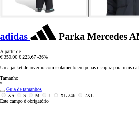
adidas
Parka Mercedes A
A partir de
€ 350,00
€ 223,67
-36%
Uma jacket de inverno com isolamento em penas e capuz para mais calo
Tamanho
*
Guia de tamanhos
XS
S
M
L
XL
24h
2XL
Este campo é obrigatório