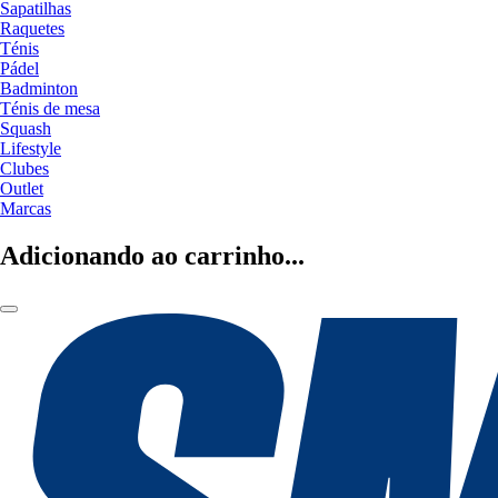
Sapatilhas
Raquetes
Ténis
Pádel
Badminton
Ténis de mesa
Squash
Lifestyle
Clubes
Outlet
Marcas
Adicionando ao carrinho...