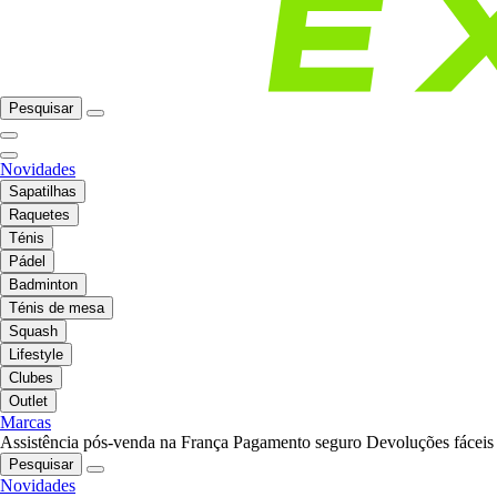
Pesquisar
Novidades
Sapatilhas
Raquetes
Ténis
Pádel
Badminton
Ténis de mesa
Squash
Lifestyle
Clubes
Outlet
Marcas
Assistência pós-venda na França
Pagamento seguro
Devoluções fáceis
Pesquisar
Novidades