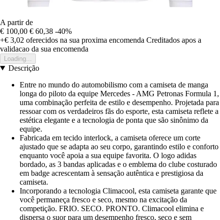
A partir de
€ 100,00
€ 60,38
-40%
+€ 3,02
oferecidos na sua proxima encomenda
Creditados apos a
validacao da sua encomenda
Loading...
Descrição
Entre no mundo do automobilismo com a camiseta de manga
longa do piloto da equipe Mercedes - AMG Petronas Formula 1,
uma combinação perfeita de estilo e desempenho. Projetada para
ressoar com os verdadeiros fãs do esporte, esta camiseta reflete a
estética elegante e a tecnologia de ponta que são sinônimo da
equipe.
Fabricada em tecido interlock, a camiseta oferece um corte
ajustado que se adapta ao seu corpo, garantindo estilo e conforto
enquanto você apoia a sua equipe favorita. O logo adidas
bordado, as 3 bandas aplicadas e o emblema do clube costurado
em badge acrescentam à sensação autêntica e prestigiosa da
camiseta.
Incorporando a tecnologia Climacool, esta camiseta garante que
você permaneça fresco e seco, mesmo na excitação da
competição. FRIO. SECO. PRONTO. Climacool elimina e
dispersa o suor para um desempenho fresco, seco e sem