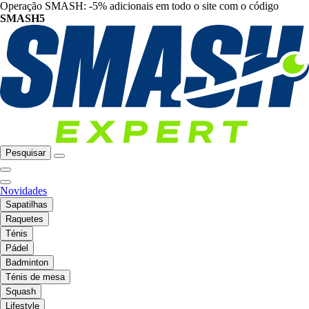
Operação SMASH: -5% adicionais em todo o site com o código
SMASH5
Pesquisar
Novidades
Sapatilhas
Raquetes
Ténis
Pádel
Badminton
Ténis de mesa
Squash
Lifestyle