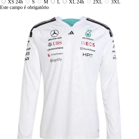
XS
24h
S
M
L
XL
24h
2XL
3XL
Este campo é obrigatório