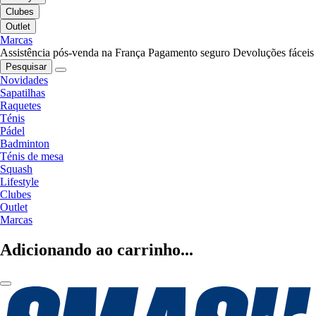
Clubes
Outlet
Marcas
Assistência pós-venda na França
Pagamento seguro
Devoluções fáceis
Pesquisar
Novidades
Sapatilhas
Raquetes
Ténis
Pádel
Badminton
Ténis de mesa
Squash
Lifestyle
Clubes
Outlet
Marcas
Adicionando ao carrinho...