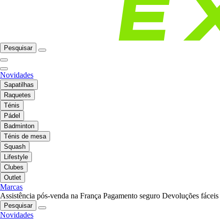
Pesquisar
Novidades
Sapatilhas
Raquetes
Ténis
Pádel
Badminton
Ténis de mesa
Squash
Lifestyle
Clubes
Outlet
Marcas
Assistência pós-venda na França
Pagamento seguro
Devoluções fáceis
Pesquisar
Novidades