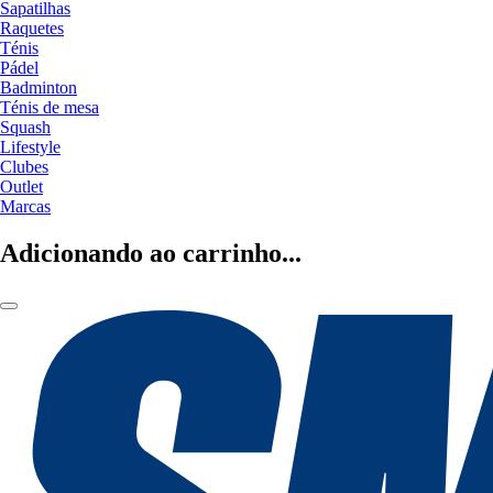
Sapatilhas
Raquetes
Ténis
Pádel
Badminton
Ténis de mesa
Squash
Lifestyle
Clubes
Outlet
Marcas
Adicionando ao carrinho...