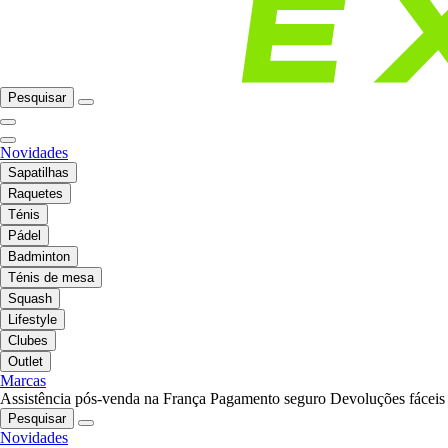
Pesquisar
Novidades
Sapatilhas
Raquetes
Ténis
Pádel
Badminton
Ténis de mesa
Squash
Lifestyle
Clubes
Outlet
Marcas
Assistência pós-venda na França
Pagamento seguro
Devoluções fáceis
Pesquisar
Novidades