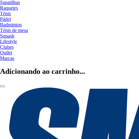
Sapatilhas
Raquetes
Ténis
Pádel
Badminton
Ténis de mesa
Squash
Lifestyle
Clubes
Outlet
Marcas
Adicionando ao carrinho...