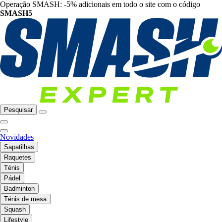
Operação SMASH: -5% adicionais em todo o site com o código
SMASH5
Pesquisar
Novidades
Sapatilhas
Raquetes
Ténis
Pádel
Badminton
Ténis de mesa
Squash
Lifestyle