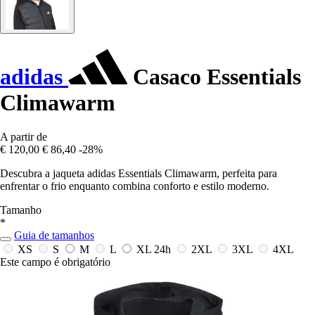
adidas
Casaco Essentials
Climawarm
A partir de
€ 120,00
€ 86,40
-28%
Descubra a jaqueta adidas Essentials Climawarm, perfeita para
enfrentar o frio enquanto combina conforto e estilo moderno.
Tamanho
*
Guia de tamanhos
XS
S
M
L
XL
24h
2XL
3XL
4XL
Este campo é obrigatório