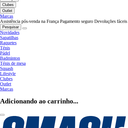
Clubes
Outlet
Marcas
Assistência pós-venda na França
Pagamento seguro
Devoluções fáceis
Pesquisar
Novidades
Sapatilhas
Raquetes
Ténis
Pádel
Badminton
Ténis de mesa
Squash
Lifestyle
Clubes
Outlet
Marcas
Adicionando ao carrinho...