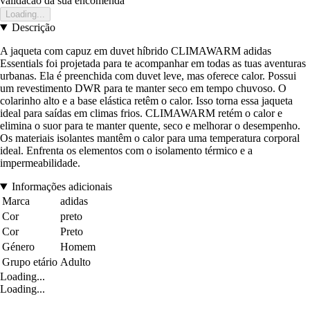
validacao da sua encomenda
Loading...
Descrição
A jaqueta com capuz em duvet híbrido CLIMAWARM adidas
Essentials foi projetada para te acompanhar em todas as tuas aventuras
urbanas. Ela é preenchida com duvet leve, mas oferece calor. Possui
um revestimento DWR para te manter seco em tempo chuvoso. O
colarinho alto e a base elástica retêm o calor. Isso torna essa jaqueta
ideal para saídas em climas frios. CLIMAWARM retém o calor e
elimina o suor para te manter quente, seco e melhorar o desempenho.
Os materiais isolantes mantêm o calor para uma temperatura corporal
ideal. Enfrenta os elementos com o isolamento térmico e a
impermeabilidade.
Informações adicionais
Marca
adidas
Cor
preto
Cor
Preto
Género
Homem
Grupo etário
Adulto
Loading...
Loading...