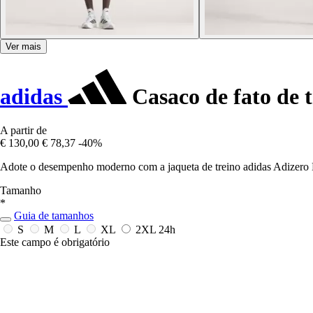
Ver mais
adidas
Casaco de fato de 
A partir de
€ 130,00
€ 78,37
-40%
Adote o desempenho moderno com a jaqueta de treino adidas Adizero NY
Tamanho
*
Guia de tamanhos
S
M
L
XL
2XL
24h
Este campo é obrigatório