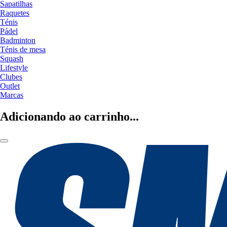
Sapatilhas
Raquetes
Ténis
Pádel
Badminton
Ténis de mesa
Squash
Lifestyle
Clubes
Outlet
Marcas
Adicionando ao carrinho...