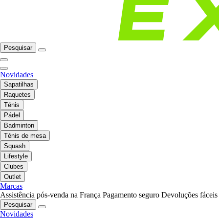
Pesquisar
Novidades
Sapatilhas
Raquetes
Ténis
Pádel
Badminton
Ténis de mesa
Squash
Lifestyle
Clubes
Outlet
Marcas
Assistência pós-venda na França
Pagamento seguro
Devoluções fáceis
Pesquisar
Novidades