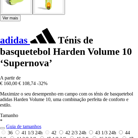
Ver mais
adidas
Ténis de
basquetebol Harden Volume 10
‘Supernova’
A partir de
€ 160,00
€ 108,74
-32%
Maximize o seu desempenho em campo com os ténis de basquetebol
adidas Harden Volume 10, uma combinação perfeita de conforto e
estilo.
Tamanho
*
Guia de tamanhos
36
41 1/3
24h
42
42 2/3
24h
43 1/3
24h
44