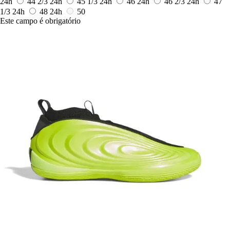
24h
44 2/3
24h
45 1/3
24h
46
24h
46 2/3
24h
47
1/3
24h
48
24h
50
Este campo é obrigatório