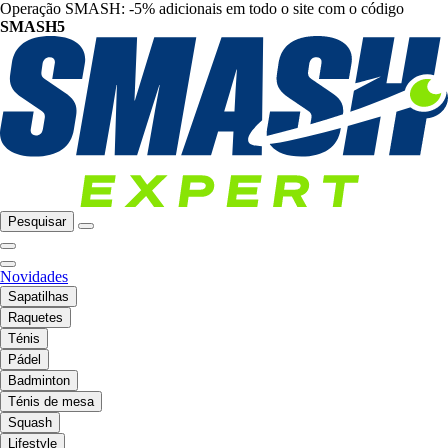
Operação SMASH: -5% adicionais em todo o site com o código
SMASH5
Pesquisar
Novidades
Sapatilhas
Raquetes
Ténis
Pádel
Badminton
Ténis de mesa
Squash
Lifestyle