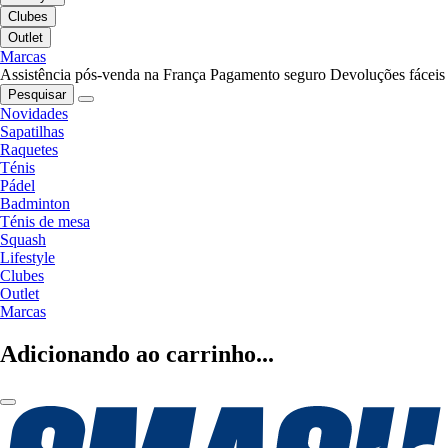
Clubes
Outlet
Marcas
Assistência pós-venda na França
Pagamento seguro
Devoluções fáceis
Pesquisar
Novidades
Sapatilhas
Raquetes
Ténis
Pádel
Badminton
Ténis de mesa
Squash
Lifestyle
Clubes
Outlet
Marcas
Adicionando ao carrinho...