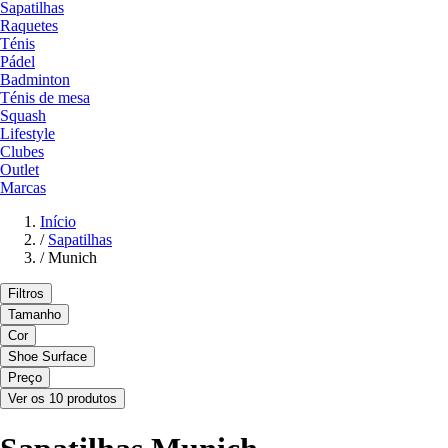
Sapatilhas
Raquetes
Ténis
Pádel
Badminton
Ténis de mesa
Squash
Lifestyle
Clubes
Outlet
Marcas
Início
/
Sapatilhas
/
Munich
Filtros
Tamanho
Cor
Shoe Surface
Preço
Ver os 10 produtos