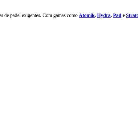
res de padel exigentes. Com gamas como
Atomik
,
Hydra
,
Pad
e
Strat