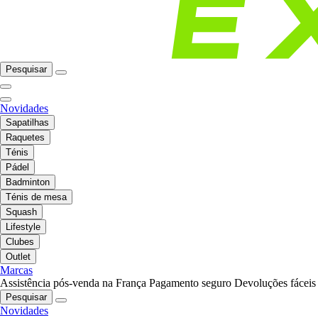
Pesquisar
Novidades
Sapatilhas
Raquetes
Ténis
Pádel
Badminton
Ténis de mesa
Squash
Lifestyle
Clubes
Outlet
Marcas
Assistência pós-venda na França
Pagamento seguro
Devoluções fáceis
Pesquisar
Novidades