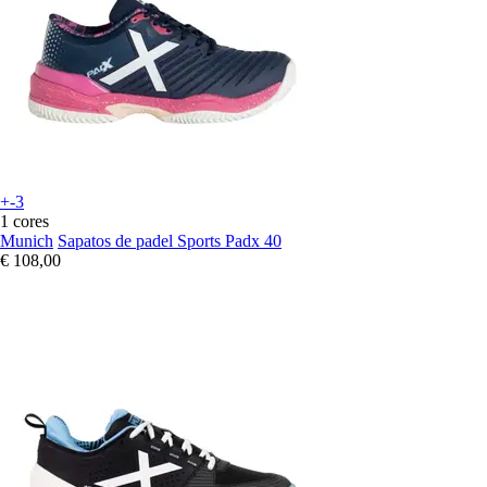
+-3
1 cores
Munich
Sapatos de padel Sports Padx 40
€ 108,00