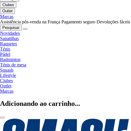
Clubes
Outlet
Marcas
Assistência pós-venda na França
Pagamento seguro
Devoluções fáceis
Pesquisar
Novidades
Sapatilhas
Raquetes
Ténis
Pádel
Badminton
Ténis de mesa
Squash
Lifestyle
Clubes
Outlet
Marcas
Adicionando ao carrinho...