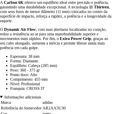
A
Carbon 6K
oferece um equilíbrio ideal entre precisão e potência,
garantindo uma durabilidade excepcional. A tecnologia
11 Thirteen
,
com seus furos de menor diâmetro (11 mm) colocados no centro da
superfície de impacto, reforça a rigidez, a potência e a longevidade da
raquete.
O
Dynamic Air Flow
, com suas aberturas localizadas no coração,
reduz a resistência ao ar para uma manobrabilidade superior e
movimentos mais rápidos. Por fim, o
Extra Power Grip
, graças ao
seu cabo alongado, aumenta a inércia e permite liberar ainda mais
potência em cada golpe.
Espessura: 38 mm
Forma: Diamante
Equilíbrio: Cabeça (285 mm)
Peso: 360 - 375 gr
Ponto doce: Alto
Comprimento: 455 mm
Nível: Profissional
Franquia: CROSS IT
Informações adicionais
Marca
adidas
Referência do fornecedor
AR2AA5U30
Cor
preto