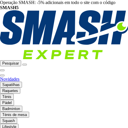
Operação SMASH: -5% adicionais em todo o site com o código
SMASH5
Pesquisar
Novidades
Sapatilhas
Raquetes
Ténis
Pádel
Badminton
Ténis de mesa
Squash
Lifestyle