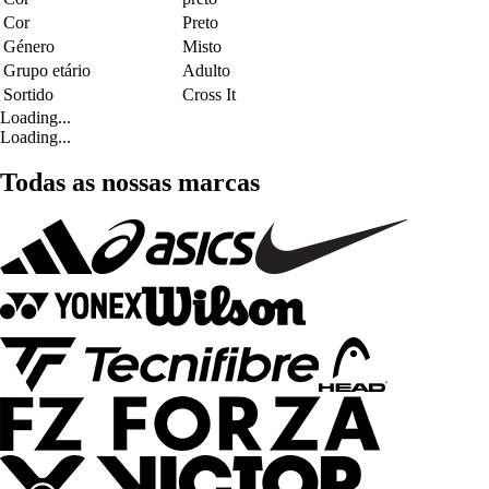
Cor
Preto
Género
Misto
Grupo etário
Adulto
Sortido
Cross It
Loading...
Loading...
Todas as nossas marcas