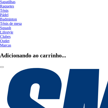
Sapatilhas
Raquetes
Ténis
Pádel
Badminton
Ténis de mesa
Squash
Lifestyle
Clubes
Outlet
Marcas
Adicionando ao carrinho...