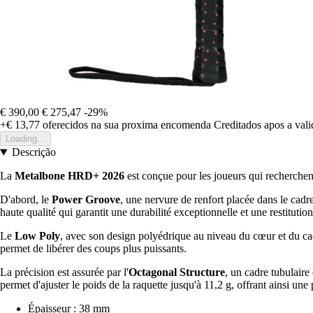
€ 390,00
€ 275,47
-29%
+€ 13,77
oferecidos na sua proxima encomenda
Creditados apos a val
Loading...
Descrição
La
Metalbone HRD+ 2026
est conçue pour les joueurs qui recherchent
D'abord, le
Power Groove
, une nervure de renfort placée dans le cadr
haute qualité qui garantit une durabilité exceptionnelle et une restitutio
Le
Low Poly
, avec son design polyédrique au niveau du cœur et du cadr
permet de libérer des coups plus puissants.
La précision est assurée par l'
Octagonal Structure
, un cadre tubulaire
permet d'ajuster le poids de la raquette jusqu'à 11,2 g, offrant ainsi une 
Épaisseur : 38 mm