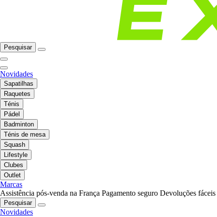
Pesquisar
Novidades
Sapatilhas
Raquetes
Ténis
Pádel
Badminton
Ténis de mesa
Squash
Lifestyle
Clubes
Outlet
Marcas
Assistência pós-venda na França
Pagamento seguro
Devoluções fáceis
Pesquisar
Novidades