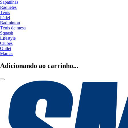
Sapatilhas
Raquetes
Ténis
Pádel
Badminton
Ténis de mesa
Squash
Lifestyle
Clubes
Outlet
Marcas
Adicionando ao carrinho...