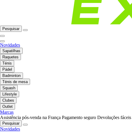
Pesquisar
Novidades
Sapatilhas
Raquetes
Ténis
Pádel
Badminton
Ténis de mesa
Squash
Lifestyle
Clubes
Outlet
Marcas
Assistência pós-venda na França
Pagamento seguro
Devoluções fáceis
Pesquisar
Novidades