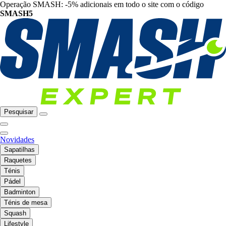
Operação SMASH: -5% adicionais em todo o site com o código
SMASH5
Pesquisar
Novidades
Sapatilhas
Raquetes
Ténis
Pádel
Badminton
Ténis de mesa
Squash
Lifestyle