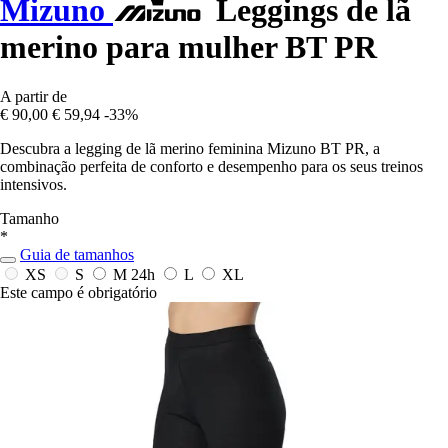
Mizuno
Leggings de lã
merino para mulher BT PR
A partir de
€ 90,00
€ 59,94
-33%
Descubra a legging de lã merino feminina Mizuno BT PR, a
combinação perfeita de conforto e desempenho para os seus treinos
intensivos.
Tamanho
*
Guia de tamanhos
XS
S
M
24h
L
XL
Este campo é obrigatório