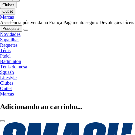
Clubes
Outlet
Marcas
Assistência pós-venda na França
Pagamento seguro
Devoluções fáceis
Pesquisar
Novidades
Sapatilhas
Raquetes
Ténis
Pádel
Badminton
Ténis de mesa
Squash
Lifestyle
Clubes
Outlet
Marcas
Adicionando ao carrinho...