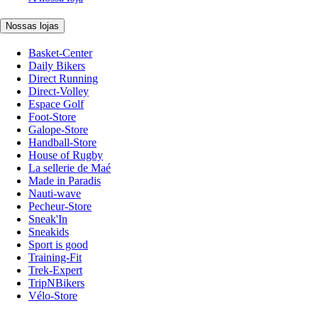
Nossas lojas
Basket-Center
Daily Bikers
Direct Running
Direct-Volley
Espace Golf
Foot-Store
Galope-Store
Handball-Store
House of Rugby
La sellerie de Maé
Made in Paradis
Nauti-wave
Pecheur-Store
Sneak'In
Sneakids
Sport is good
Training-Fit
Trek-Expert
TripNBikers
Vélo-Store