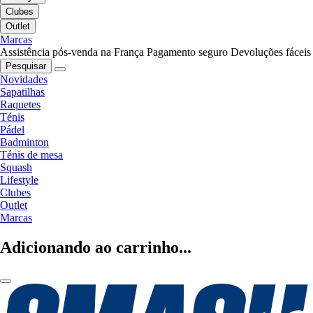
Clubes
Outlet
Marcas
Assistência pós-venda na França
Pagamento seguro
Devoluções fáceis
Pesquisar
Novidades
Sapatilhas
Raquetes
Ténis
Pádel
Badminton
Ténis de mesa
Squash
Lifestyle
Clubes
Outlet
Marcas
Adicionando ao carrinho...