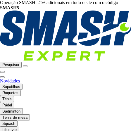
Operação SMASH: -5% adicionais em todo o site com o código
SMASH5
Pesquisar
Novidades
Sapatilhas
Raquetes
Ténis
Pádel
Badminton
Ténis de mesa
Squash
Lifestyle