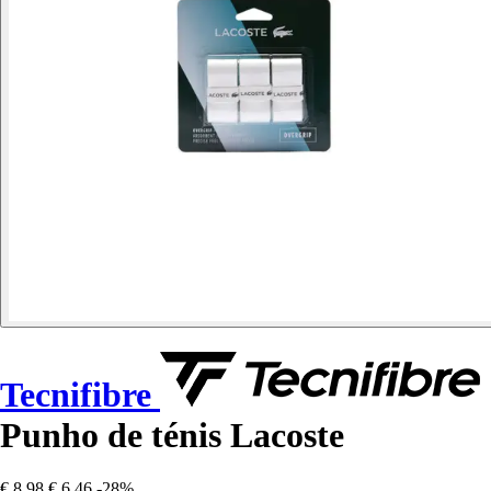
Tecnifibre
Punho de ténis Lacoste
€ 8,98
€ 6,46
-28%