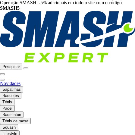
Operação SMASH: -5% adicionais em todo o site com o código
SMASH5
Pesquisar
Novidades
Sapatilhas
Raquetes
Ténis
Pádel
Badminton
Ténis de mesa
Squash
Lifestyle