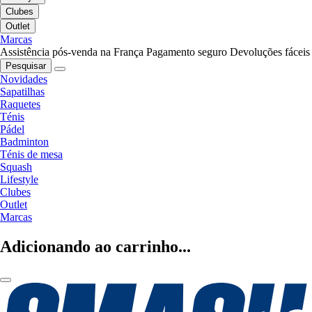
Clubes
Outlet
Marcas
Assistência pós-venda na França
Pagamento seguro
Devoluções fáceis
Pesquisar
Novidades
Sapatilhas
Raquetes
Ténis
Pádel
Badminton
Ténis de mesa
Squash
Lifestyle
Clubes
Outlet
Marcas
Adicionando ao carrinho...