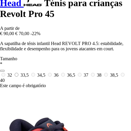
Head
Ténis para crianças
Revolt Pro 45
A partir de
€ 90,00
€ 70,00
-22%
A sapatilha de ténis infantil Head REVOLT PRO 4.5: estabilidade,
flexibilidade e desempenho para os jovens atacantes em court.
Tamanho
*
32
33,5
34,5
36
36,5
37
38
38,5
40
Este campo é obrigatório