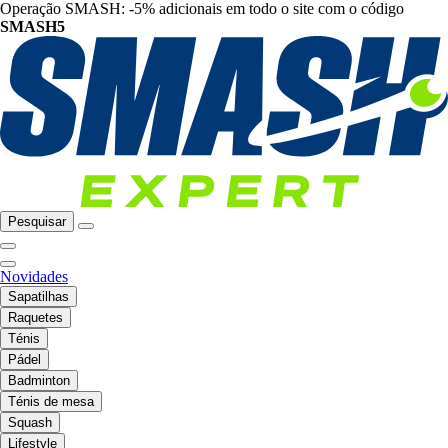
Operação SMASH: -5% adicionais em todo o site com o código
SMASH5
Pesquisar
Novidades
Sapatilhas
Raquetes
Ténis
Pádel
Badminton
Ténis de mesa
Squash
Lifestyle