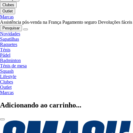
Clubes
Outlet
Marcas
Assistência pós-venda na França
Pagamento seguro
Devoluções fáceis
Pesquisar
Novidades
Sapatilhas
Raquetes
Ténis
Pádel
Badminton
Ténis de mesa
Squash
Lifestyle
Clubes
Outlet
Marcas
Adicionando ao carrinho...