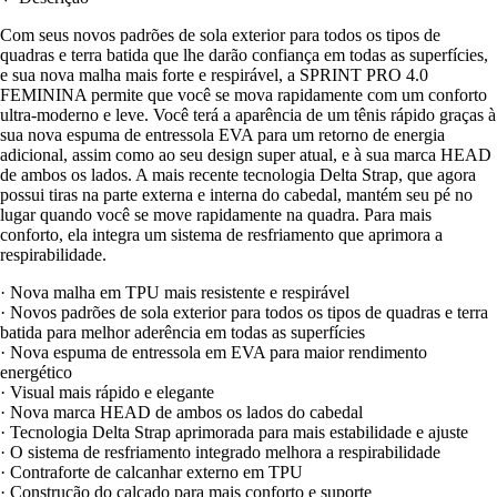
Com seus novos padrões de sola exterior para todos os tipos de
quadras e terra batida que lhe darão confiança em todas as superfícies,
e sua nova malha mais forte e respirável, a SPRINT PRO 4.0
FEMININA permite que você se mova rapidamente com um conforto
ultra-moderno e leve. Você terá a aparência de um tênis rápido graças à
sua nova espuma de entressola EVA para um retorno de energia
adicional, assim como ao seu design super atual, e à sua marca HEAD
de ambos os lados. A mais recente tecnologia Delta Strap, que agora
possui tiras na parte externa e interna do cabedal, mantém seu pé no
lugar quando você se move rapidamente na quadra. Para mais
conforto, ela integra um sistema de resfriamento que aprimora a
respirabilidade.
· Nova malha em TPU mais resistente e respirável
· Novos padrões de sola exterior para todos os tipos de quadras e terra
batida para melhor aderência em todas as superfícies
· Nova espuma de entressola em EVA para maior rendimento
energético
· Visual mais rápido e elegante
· Nova marca HEAD de ambos os lados do cabedal
· Tecnologia Delta Strap aprimorada para mais estabilidade e ajuste
· O sistema de resfriamento integrado melhora a respirabilidade
· Contraforte de calcanhar externo em TPU
· Construção do calçado para mais conforto e suporte