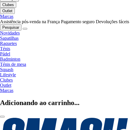
Clubes
Outlet
Marcas
Assistência pós-venda na França
Pagamento seguro
Devoluções fáceis
Pesquisar
Novidades
Sapatilhas
Raquetes
Ténis
Pádel
Badminton
Ténis de mesa
Squash
Lifestyle
Clubes
Outlet
Marcas
Adicionando ao carrinho...