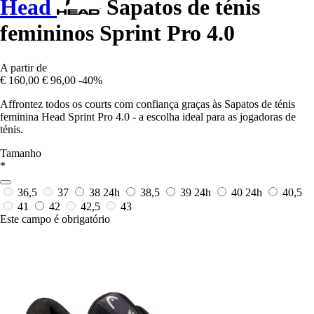
Head
Sapatos de ténis
femininos Sprint Pro 4.0
A partir de
€ 160,00
€ 96,00
-40%
Affrontez todos os courts com confiança graças às Sapatos de ténis
feminina Head Sprint Pro 4.0 - a escolha ideal para as jogadoras de
ténis.
Tamanho
*
36,5
37
38
24h
38,5
39
24h
40
24h
40,5
41
42
42,5
43
Este campo é obrigatório