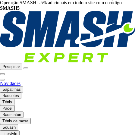
Operação SMASH: -5% adicionais em todo o site com o código
SMASH5
Pesquisar
Novidades
Sapatilhas
Raquetes
Ténis
Pádel
Badminton
Ténis de mesa
Squash
Lifestyle