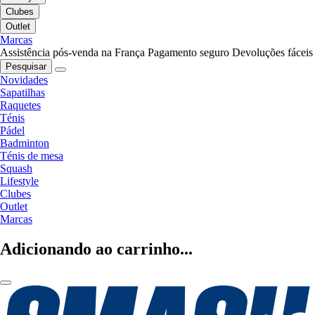
Clubes
Outlet
Marcas
Assistência pós-venda na França
Pagamento seguro
Devoluções fáceis
Pesquisar
Novidades
Sapatilhas
Raquetes
Ténis
Pádel
Badminton
Ténis de mesa
Squash
Lifestyle
Clubes
Outlet
Marcas
Adicionando ao carrinho...