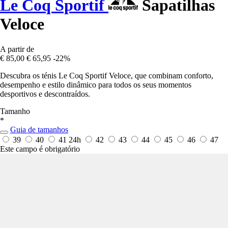
Le Coq Sportif
Sapatilhas
Veloce
A partir de
€ 85,00
€ 65,95
-22%
Descubra os ténis Le Coq Sportif Veloce, que combinam conforto,
desempenho e estilo dinâmico para todos os seus momentos
desportivos e descontraídos.
Tamanho
*
Guia de tamanhos
39
40
41
24h
42
43
44
45
46
47
Este campo é obrigatório