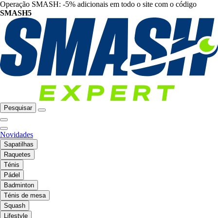
Operação SMASH: -5% adicionais em todo o site com o código
SMASH5
Pesquisar
Novidades
Sapatilhas
Raquetes
Ténis
Pádel
Badminton
Ténis de mesa
Squash
Lifestyle