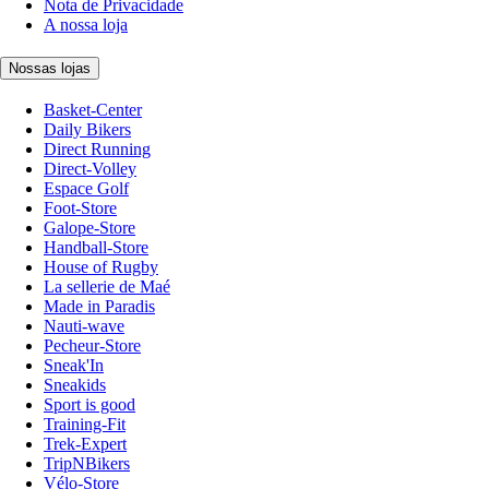
Nota de Privacidade
A nossa loja
Nossas lojas
Basket-Center
Daily Bikers
Direct Running
Direct-Volley
Espace Golf
Foot-Store
Galope-Store
Handball-Store
House of Rugby
La sellerie de Maé
Made in Paradis
Nauti-wave
Pecheur-Store
Sneak'In
Sneakids
Sport is good
Training-Fit
Trek-Expert
TripNBikers
Vélo-Store