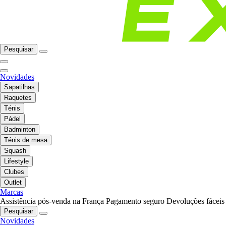
Pesquisar
Novidades
Sapatilhas
Raquetes
Ténis
Pádel
Badminton
Ténis de mesa
Squash
Lifestyle
Clubes
Outlet
Marcas
Assistência pós-venda na França
Pagamento seguro
Devoluções fáceis
Pesquisar
Novidades