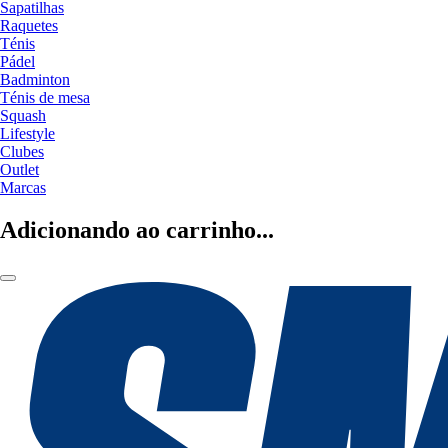
Sapatilhas
Raquetes
Ténis
Pádel
Badminton
Ténis de mesa
Squash
Lifestyle
Clubes
Outlet
Marcas
Adicionando ao carrinho...