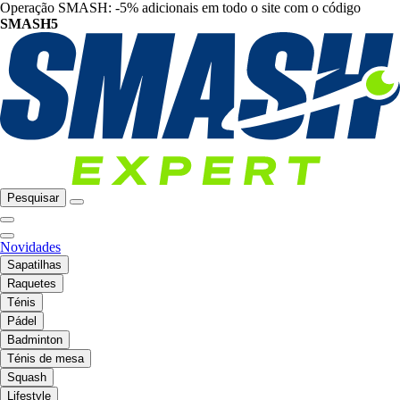
Operação SMASH: -5% adicionais em todo o site com o código
SMASH5
Pesquisar
Novidades
Sapatilhas
Raquetes
Ténis
Pádel
Badminton
Ténis de mesa
Squash
Lifestyle