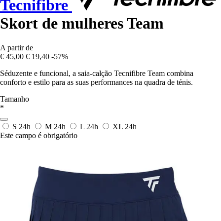
Tecnifibre
Skort de mulheres Team
A partir de
€ 45,00
€ 19,40
-57%
Séduzente e funcional, a saia-calção Tecnifibre Team combina
conforto e estilo para as suas performances na quadra de ténis.
Tamanho
*
S
24h
M
24h
L
24h
XL
24h
Este campo é obrigatório