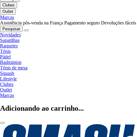
Clubes
Outlet
Marcas
Assistência pós-venda na França
Pagamento seguro
Devoluções fáceis
Pesquisar
Novidades
Sapatilhas
Raquetes
Ténis
Pádel
Badminton
Ténis de mesa
Squash
Lifestyle
Clubes
Outlet
Marcas
Adicionando ao carrinho...