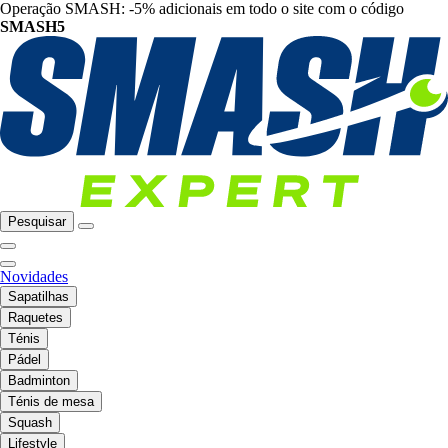
Operação SMASH: -5% adicionais em todo o site com o código
SMASH5
Pesquisar
Novidades
Sapatilhas
Raquetes
Ténis
Pádel
Badminton
Ténis de mesa
Squash
Lifestyle