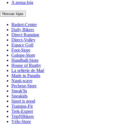
A nossa loja
Nossas lojas
Basket-Center
Daily Bikers
Direct Running
Direct-Volley
Espace Golf
Foot-Store
Galope-Store
Handball-Store
House of Rugby
La sellerie de Maé
Made in Paradis
Nauti-wave
Pecheur-Store
Sneak'In
Sneakids
Sport is good
Training-Fit
Trek-Expert
TripNBikers
Vélo-Store