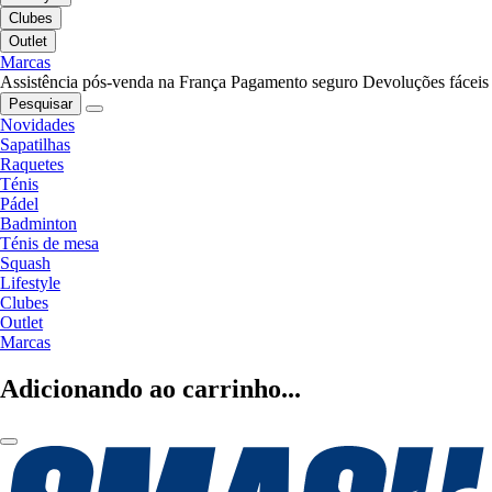
Clubes
Outlet
Marcas
Assistência pós-venda na França
Pagamento seguro
Devoluções fáceis
Pesquisar
Novidades
Sapatilhas
Raquetes
Ténis
Pádel
Badminton
Ténis de mesa
Squash
Lifestyle
Clubes
Outlet
Marcas
Adicionando ao carrinho...