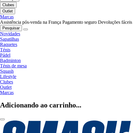
Clubes
Outlet
Marcas
Assistência pós-venda na França
Pagamento seguro
Devoluções fáceis
Pesquisar
Novidades
Sapatilhas
Raquetes
Ténis
Pádel
Badminton
Ténis de mesa
Squash
Lifestyle
Clubes
Outlet
Marcas
Adicionando ao carrinho...