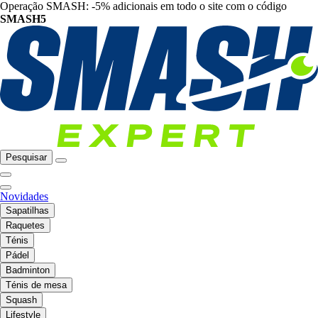
Operação SMASH: -5% adicionais em todo o site com o código
SMASH5
Pesquisar
Novidades
Sapatilhas
Raquetes
Ténis
Pádel
Badminton
Ténis de mesa
Squash
Lifestyle