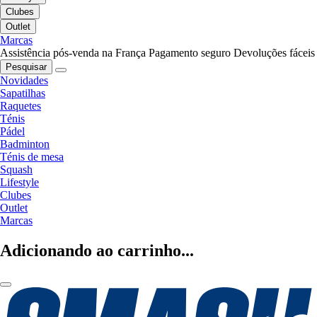
Clubes
Outlet
Marcas
Assistência pós-venda na França
Pagamento seguro
Devoluções fáceis
Pesquisar
Novidades
Sapatilhas
Raquetes
Ténis
Pádel
Badminton
Ténis de mesa
Squash
Lifestyle
Clubes
Outlet
Marcas
Adicionando ao carrinho...