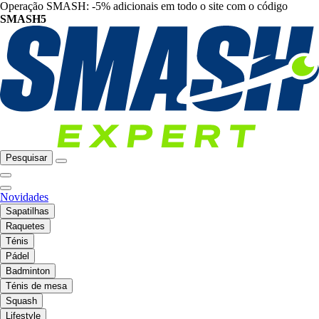
Operação SMASH: -5% adicionais em todo o site com o código
SMASH5
Pesquisar
Novidades
Sapatilhas
Raquetes
Ténis
Pádel
Badminton
Ténis de mesa
Squash
Lifestyle