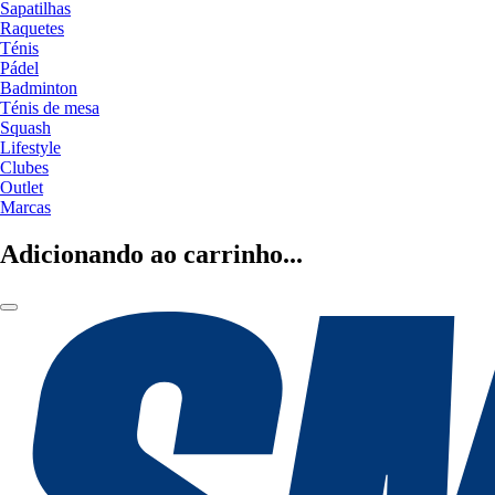
Sapatilhas
Raquetes
Ténis
Pádel
Badminton
Ténis de mesa
Squash
Lifestyle
Clubes
Outlet
Marcas
Adicionando ao carrinho...