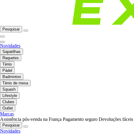
Pesquisar
Novidades
Sapatilhas
Raquetes
Ténis
Pádel
Badminton
Ténis de mesa
Squash
Lifestyle
Clubes
Outlet
Marcas
Assistência pós-venda na França
Pagamento seguro
Devoluções fáceis
Pesquisar
Novidades