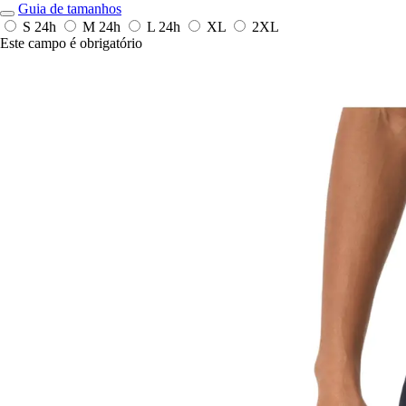
Guia de tamanhos
S
24h
M
24h
L
24h
XL
2XL
Este campo é obrigatório