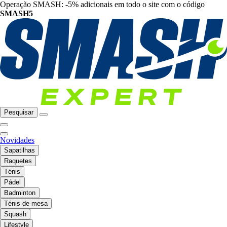
Operação SMASH: -5% adicionais em todo o site com o código
SMASH5
Pesquisar
Novidades
Sapatilhas
Raquetes
Ténis
Pádel
Badminton
Ténis de mesa
Squash
Lifestyle