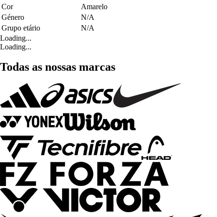
Cor
Amarelo
Género
N/A
Grupo etário
N/A
Loading...
Loading...
Todas as nossas marcas