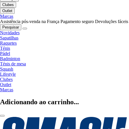
Clubes
Outlet
Marcas
Assistência pós-venda na França
Pagamento seguro
Devoluções fáceis
Pesquisar
Novidades
Sapatilhas
Raquetes
Ténis
Pádel
Badminton
Ténis de mesa
Squash
Lifestyle
Clubes
Outlet
Marcas
Adicionando ao carrinho...