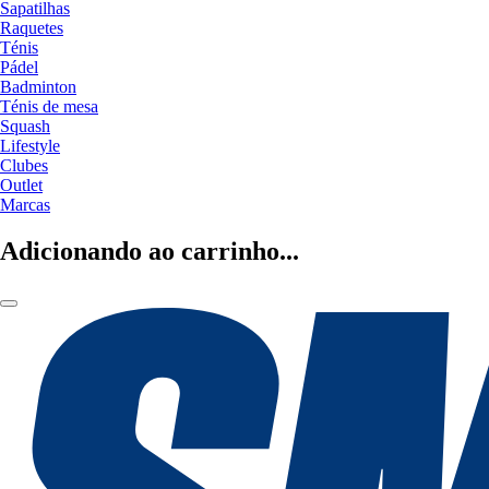
Sapatilhas
Raquetes
Ténis
Pádel
Badminton
Ténis de mesa
Squash
Lifestyle
Clubes
Outlet
Marcas
Adicionando ao carrinho...