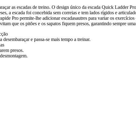
baraçar as escadas de treino. O design único da escada Quick Ladder 
ses, a escada foi concebida sem correias e tem lados rígidos e articula
pide Pro permite-lhe adicionar escadasautres para variar os exercícios
vitam que os pitões e os sapatos fiquem presos, garantindo sempre uma 
ecção
 desembaraçar e passa-se mais tempo a treinar.
das
carem presos.
 a desmontagem.