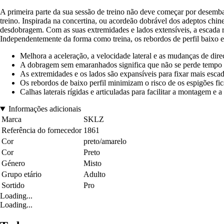
A primeira parte da sua sessão de treino não deve começar por desem
treino. Inspirada na concertina, ou acordeão dobrável dos adeptos chine
desdobragem. Com as suas extremidades e lados extensíveis, a escada ra
Independentemente da forma como treina, os rebordos de perfil baixo e
Melhora a aceleração, a velocidade lateral e as mudanças de dir
A dobragem sem emaranhados significa que não se perde tempo a
As extremidades e os lados são expansíveis para fixar mais esca
Os rebordos de baixo perfil minimizam o risco de os espigões fi
Calhas laterais rígidas e articuladas para facilitar a montagem e
Informações adicionais
Marca
SKLZ
Referência do fornecedor
1861
Cor
preto/amarelo
Cor
Preto
Género
Misto
Grupo etário
Adulto
Sortido
Pro
Loading...
Loading...