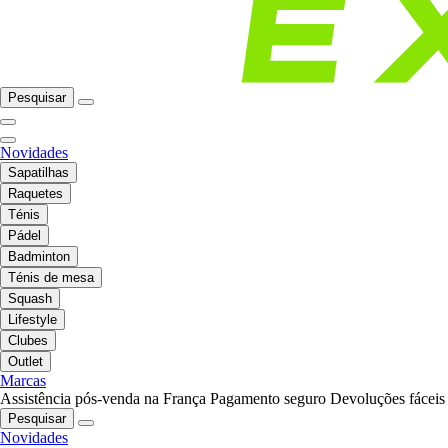
Pesquisar
Novidades
Sapatilhas
Raquetes
Ténis
Pádel
Badminton
Ténis de mesa
Squash
Lifestyle
Clubes
Outlet
Marcas
Assistência pós-venda na França
Pagamento seguro
Devoluções fáceis
Pesquisar
Novidades