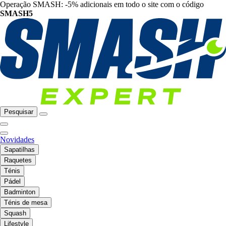
Operação SMASH: -5% adicionais em todo o site com o código
SMASH5
Pesquisar
Novidades
Sapatilhas
Raquetes
Ténis
Pádel
Badminton
Ténis de mesa
Squash
Lifestyle