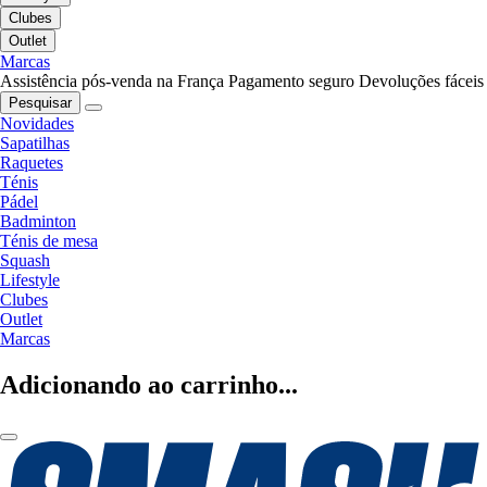
Clubes
Outlet
Marcas
Assistência pós-venda na França
Pagamento seguro
Devoluções fáceis
Pesquisar
Novidades
Sapatilhas
Raquetes
Ténis
Pádel
Badminton
Ténis de mesa
Squash
Lifestyle
Clubes
Outlet
Marcas
Adicionando ao carrinho...