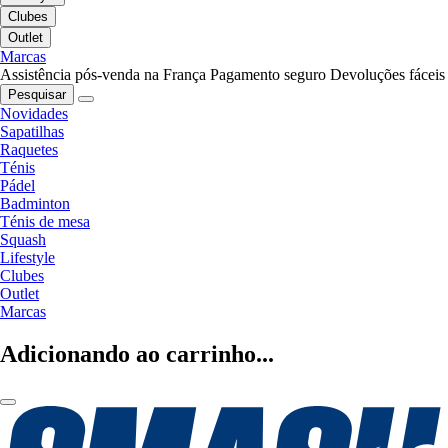
Clubes
Outlet
Marcas
Assistência pós-venda na França
Pagamento seguro
Devoluções fáceis
Pesquisar
Novidades
Sapatilhas
Raquetes
Ténis
Pádel
Badminton
Ténis de mesa
Squash
Lifestyle
Clubes
Outlet
Marcas
Adicionando ao carrinho...