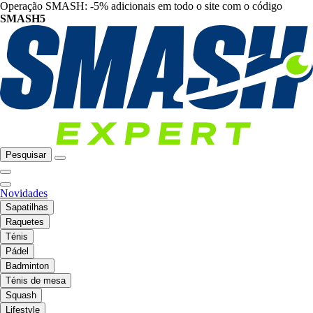
Operação SMASH: -5% adicionais em todo o site com o código
SMASH5
Pesquisar
Novidades
Sapatilhas
Raquetes
Ténis
Pádel
Badminton
Ténis de mesa
Squash
Lifestyle