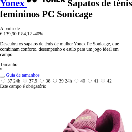
Yonex
Sapatos de ténis
femininos PC Sonicage
A partir de
€ 139,90
€ 84,12
-40%
Descubra os sapatos de ténis de mulher Yonex Pc Sonicage, que
combinam conforto, desempenho e estilo para um jogo ideal em
campo.
Tamanho
*
Guia de tamanhos
37
24h
37,5
38
39
24h
40
41
42
Este campo é obrigatório