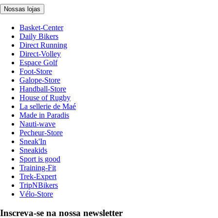
Nossas lojas
Basket-Center
Daily Bikers
Direct Running
Direct-Volley
Espace Golf
Foot-Store
Galope-Store
Handball-Store
House of Rugby
La sellerie de Maé
Made in Paradis
Nauti-wave
Pecheur-Store
Sneak'In
Sneakids
Sport is good
Training-Fit
Trek-Expert
TripNBikers
Vélo-Store
Inscreva-se na nossa newsletter