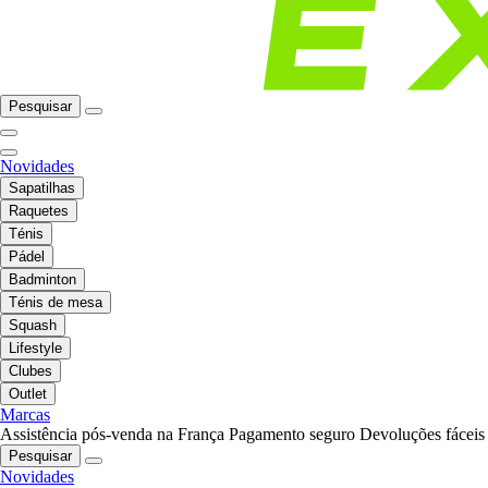
Pesquisar
Novidades
Sapatilhas
Raquetes
Ténis
Pádel
Badminton
Ténis de mesa
Squash
Lifestyle
Clubes
Outlet
Marcas
Assistência pós-venda na França
Pagamento seguro
Devoluções fáceis
Pesquisar
Novidades