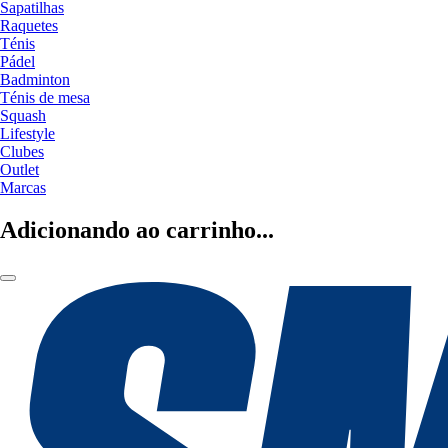
Sapatilhas
Raquetes
Ténis
Pádel
Badminton
Ténis de mesa
Squash
Lifestyle
Clubes
Outlet
Marcas
Adicionando ao carrinho...