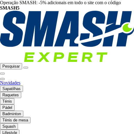
Operação SMASH: -5% adicionais em todo o site com o código
SMASH5
Pesquisar
Novidades
Sapatilhas
Raquetes
Ténis
Pádel
Badminton
Ténis de mesa
Squash
Lifestyle