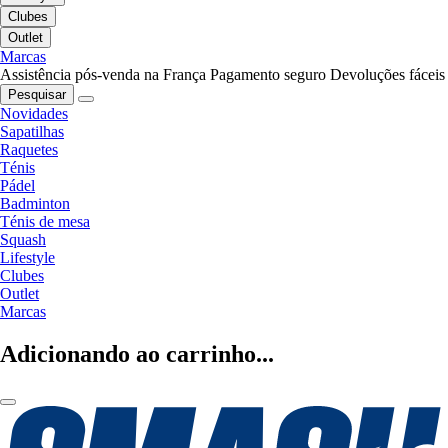
Clubes
Outlet
Marcas
Assistência pós-venda na França
Pagamento seguro
Devoluções fáceis
Pesquisar
Novidades
Sapatilhas
Raquetes
Ténis
Pádel
Badminton
Ténis de mesa
Squash
Lifestyle
Clubes
Outlet
Marcas
Adicionando ao carrinho...