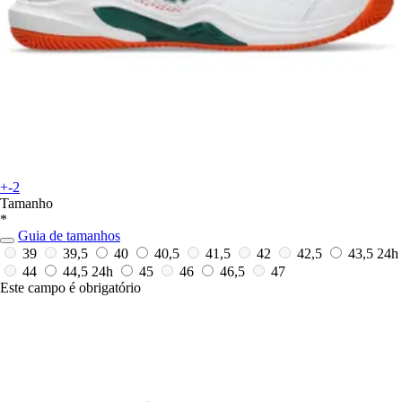
+-2
Tamanho
*
Guia de tamanhos
39
39,5
40
40,5
41,5
42
42,5
43,5
24h
44
44,5
24h
45
46
46,5
47
Este campo é obrigatório