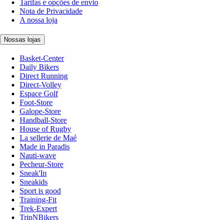
Tarifas e opções de envio
Nota de Privacidade
A nossa loja
Nossas lojas
Basket-Center
Daily Bikers
Direct Running
Direct-Volley
Espace Golf
Foot-Store
Galope-Store
Handball-Store
House of Rugby
La sellerie de Maé
Made in Paradis
Nauti-wave
Pecheur-Store
Sneak'In
Sneakids
Sport is good
Training-Fit
Trek-Expert
TripNBikers