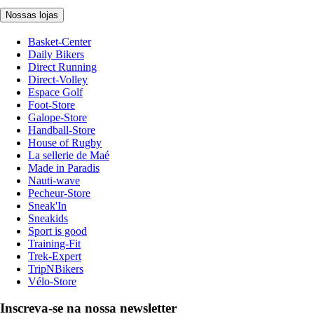
Nossas lojas
Basket-Center
Daily Bikers
Direct Running
Direct-Volley
Espace Golf
Foot-Store
Galope-Store
Handball-Store
House of Rugby
La sellerie de Maé
Made in Paradis
Nauti-wave
Pecheur-Store
Sneak'In
Sneakids
Sport is good
Training-Fit
Trek-Expert
TripNBikers
Vélo-Store
Inscreva-se na nossa newsletter