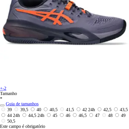
+-2
Tamanho
*
Guia de tamanhos
39
39,5
40
40,5
41,5
42
24h
42,5
43,5
44
24h
44,5
24h
45
46
46,5
47
48
49
50,5
Este campo é obrigatório