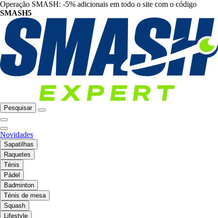
Operação SMASH: -5% adicionais em todo o site com o código
SMASH5
Pesquisar
Novidades
Sapatilhas
Raquetes
Ténis
Pádel
Badminton
Ténis de mesa
Squash
Lifestyle