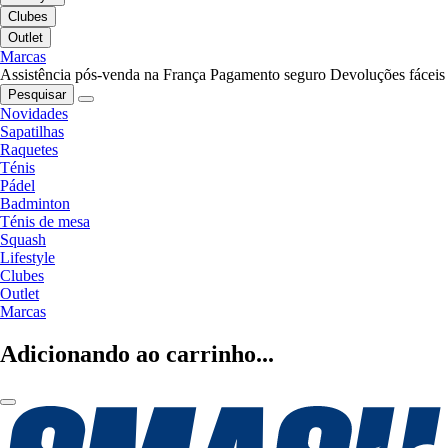
Clubes
Outlet
Marcas
Assistência pós-venda na França
Pagamento seguro
Devoluções fáceis
Pesquisar
Novidades
Sapatilhas
Raquetes
Ténis
Pádel
Badminton
Ténis de mesa
Squash
Lifestyle
Clubes
Outlet
Marcas
Adicionando ao carrinho...