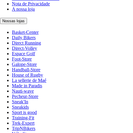
Nota de Privacidade
A nossa loja
Nossas lojas
Basket-Center
Daily Bikers
Direct Running
Direct-Volley
Espace Golf
Foot-Store
Galope-Store
Handball-Store
House of Rugby
La sellerie de Maé
Made in Paradis
Nauti-wave
Pecheur-Store
Sneak'In
Sneakids
Sport is good
Training-Fit
Trek-Expert
TripNBikers