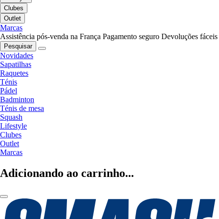
Clubes
Outlet
Marcas
Assistência pós-venda na França
Pagamento seguro
Devoluções fáceis
Pesquisar
Novidades
Sapatilhas
Raquetes
Ténis
Pádel
Badminton
Ténis de mesa
Squash
Lifestyle
Clubes
Outlet
Marcas
Adicionando ao carrinho...