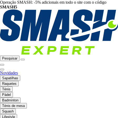
Operação SMASH: -5% adicionais em todo o site com o código
SMASH5
Pesquisar
Novidades
Sapatilhas
Raquetes
Ténis
Pádel
Badminton
Ténis de mesa
Squash
Lifestyle